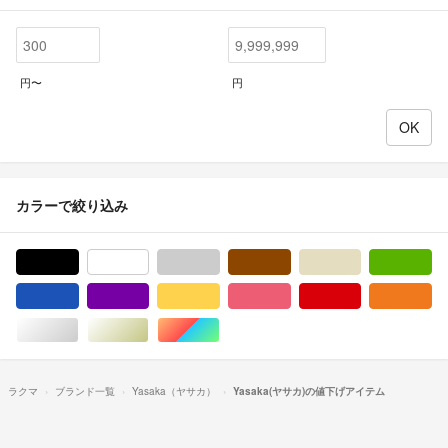
円〜
円
カラーで絞り込み
ブラック/黒色系
ホワイト/白色系
グレー/灰色系
ブラウン/茶色系
ベージュ系
グ
ブルー・ネイビー/青色系
パープル/紫色系
イエロー/黄色系
ピンク/桃色系
レッド/赤色系
オ
シルバー/銀色系
ゴールド/金色系
マルチカラー
ラクマ
ブランド一覧
Yasaka（ヤサカ）
Yasaka(ヤサカ)の値下げアイテム