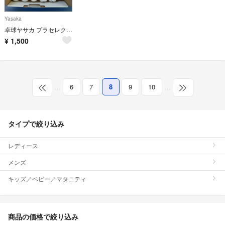
Yasaka
卓球ヤサカ プラセレクトボール23球
¥
1,500
…
6
7
8
9
10
…
タイプで絞り込み
レディース
メンズ
キッズ／ベビー／マタニティ
商品の価格で絞り込み