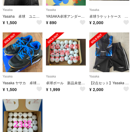
Yasaka
Yasaka
Yasaka
Yasaha 卓球 ユニフォーム
YASAKA卓球アンダーウェア
卓球ラケットケース 2個セット yasaka アンドロ
¥
1,500
¥
890
¥
2,000
Yasaka
Yasaka
Yasaka
Yasaka ヤサカ 卓球シューズ 23cm
卓球ボール 新品未使用 ヤサカプラセレクトボール
【2点セット】Yasaka 卓球 ユニフォーム
¥
1,500
¥
1,999
¥
2,000