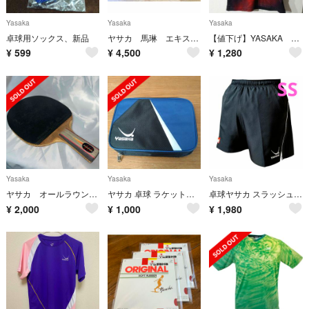
Yasaka
Yasaka
Yasaka
卓球用ソックス、新品
ヤサカ 馬琳 エキストラオフェンシブ フレア 卓球ラケット 廃盤★レア R125
【値下げ】YASAKA ヤサカ 卓球 公式ユニフォーム Unisex Мサイズ
¥
599
¥
4,500
¥
1,280
Yasaka
Yasaka
Yasaka
ヤサカ オールラウンド40 中国式
ヤサカ 卓球 ラケットケース
卓球ヤサカ スラッシュショーツSE
¥
2,000
¥
1,000
¥
1,980