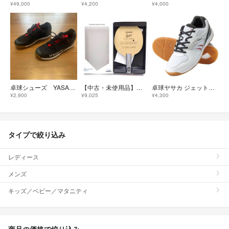
¥49,000
¥4,200
¥4,000
卓球シューズ YASAKA 24センチ
【中古・未使用品】ヤサカ 馬林カーボン FLA マリン YM-3 Yasaka 廃盤 卓球ラケット 攻撃用シェークハンド
卓球ヤサカ ジェットインパクトネオ
¥2,900
¥9,025
¥4,300
タイプで絞り込み
レディース
メンズ
キッズ／ベビー／マタニティ
商品の価格で絞り込み