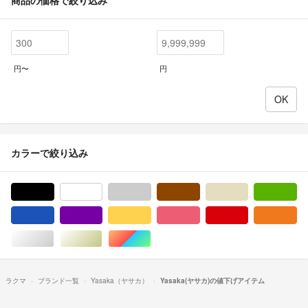
円〜
円
カラーで絞り込み
ブラック/黒色系
ホワイト/白色系
グレー/灰色系
ブラウン/茶色系
ベージュ系
グ
ブルー・ネイビー/青色系
パープル/紫色系
イエロー/黄色系
ピンク/桃色系
レッド/赤色系
オ
シルバー/銀色系
ゴールド/金色系
マルチカラー
ラクマ
ブランド一覧
Yasaka（ヤサカ）
Yasaka(ヤサカ)の値下げアイテム