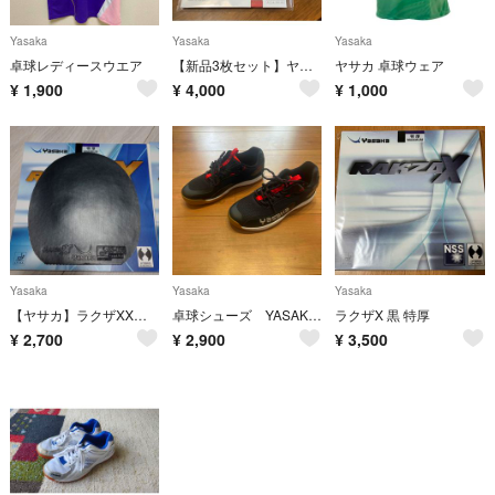
Yasaka
Yasaka
Yasaka
卓球レディースウエア
【新品3枚セット】ヤサカ 卓球ラバー オリジナル A-1（大粒）赤・薄
ヤサカ 卓球ウェア
¥
1,900
¥
4,000
¥
1,000
Yasaka
Yasaka
Yasaka
【ヤサカ】ラクザXX 特厚2枚
卓球シューズ YASAKA 24センチ
ラクザX 黒 特厚
¥
2,700
¥
2,900
¥
3,500