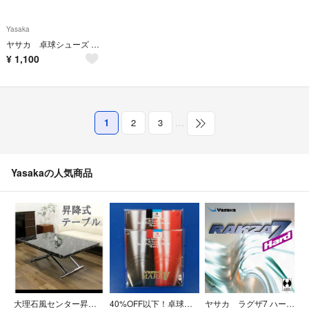
Yasaka
ヤサカ 卓球シューズ 26.0cm
¥
1,100
1
2
3
…
Yasakaの人気商品
大理石風センター昇降式ダイニングテーブル
40%OFF以下！卓球ヤサカ マークV2枚セット
ヤサカ ラグザ7 ハード 赤 厚