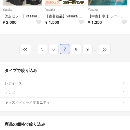
Yasaka
Yasaka
Yasaka
【2点セット】Yasaka 卓球 ユニフォーム
【古着並品】Yasaka ヤサカ 卓球ウェア スポーツウェア ショートパンツ
【中古】卓球 ラバー 回転系表ソフト ヤサカ スピネイト 赤 厚(2.0mm)
¥
2,000
¥
1,500
¥
1,250
…
5
6
7
8
9
…
タイプで絞り込み
レディース
メンズ
キッズ／ベビー／マタニティ
商品の価格で絞り込み