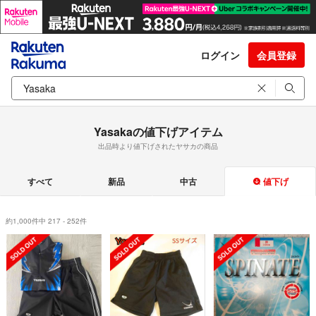
ログイン
会員登録
Yasakaの値下げアイテム
出品時より値下げされたヤサカの商品
すべて
新品
中古
値下げ
約1,000件中 217 - 252件