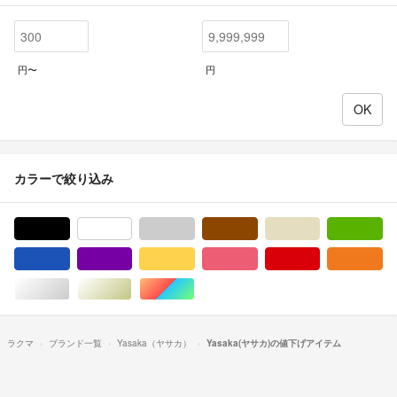
円〜
円
カラーで絞り込み
ブラック/黒色系
ホワイト/白色系
グレー/灰色系
ブラウン/茶色系
ベージュ系
グ
ブルー・ネイビー/青色系
パープル/紫色系
イエロー/黄色系
ピンク/桃色系
レッド/赤色系
オ
シルバー/銀色系
ゴールド/金色系
マルチカラー
ラクマ
ブランド一覧
Yasaka（ヤサカ）
Yasaka(ヤサカ)の値下げアイテム