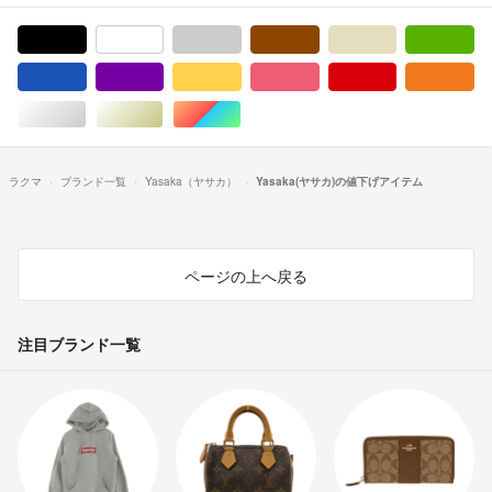
ブラック/黒色系
ホワイト/白色系
グレー/灰色系
ブラウン/茶色系
ベージュ系
グ
ブルー・ネイビー/青色系
パープル/紫色系
イエロー/黄色系
ピンク/桃色系
レッド/赤色系
オ
シルバー/銀色系
ゴールド/金色系
マルチカラー
ラクマ
ブランド一覧
Yasaka（ヤサカ）
Yasaka(ヤサカ)の値下げアイテム
ページの上へ戻る
注目ブランド一覧