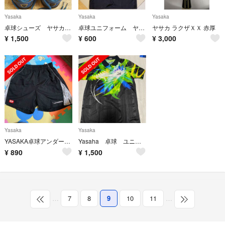
Yasaka
Yasaka
Yasaka
卓球シューズ ヤサカ ジェットインパクト 23.5センチ
卓球ユニフォーム ヤサカ O
ヤサカ ラクザＸＸ 赤厚
¥
1,500
¥
600
¥
3,000
Yasaka
Yasaka
YASAKA卓球アンダーウェア
Yasaha 卓球 ユニフォーム
¥
890
¥
1,500
…
7
8
9
10
11
…