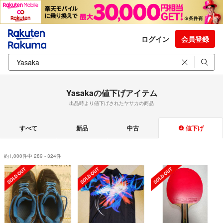
ログイン
会員登録
Yasakaの値下げアイテム
出品時より値下げされたヤサカの商品
すべて
新品
中古
値下げ
約1,000件中 289 - 324件