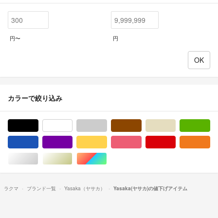
円〜
円
カラーで絞り込み
ブラック/黒色系
ホワイト/白色系
グレー/灰色系
ブラウン/茶色系
ベージュ系
グ
ブルー・ネイビー/青色系
パープル/紫色系
イエロー/黄色系
ピンク/桃色系
レッド/赤色系
オ
シルバー/銀色系
ゴールド/金色系
マルチカラー
ラクマ
ブランド一覧
Yasaka（ヤサカ）
Yasaka(ヤサカ)の値下げアイテム