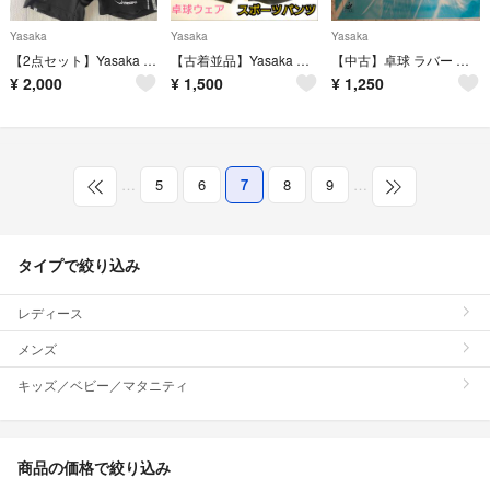
Yasaka
Yasaka
Yasaka
【2点セット】Yasaka 卓球 ユニフォーム
【古着並品】Yasaka ヤサカ 卓球ウェア スポーツウェア ショートパンツ
【中古】卓球 ラバー 回転系表ソフト ヤサカ スピネイト 赤 厚(2.0mm)
¥
2,000
¥
1,500
¥
1,250
…
5
6
7
8
9
…
タイプで絞り込み
レディース
メンズ
キッズ／ベビー／マタニティ
商品の価格で絞り込み