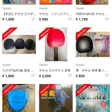
Yasaka
Yasaka
Yasaka
【中古】ヤサカ ラクザPO 黒 厚 (回転系表ソフト)
ヤサカ トリックアンチラバー
YSK-H146-20 ヤサカ にゃんこボールケースII レッド YaSaKa
¥
1,500
¥
590
¥
1,700
Yasaka
Yasaka
Yasaka
ラクザ7soft 3枚 黒色 中厚
ヤサカ ラクザＸＸ 赤厚
厚 ヤサカ 卓球 裏ソフトラバー ラクザZ B87 クロ(90) A(1枚)
¥
1,800
¥
3,000
¥
850