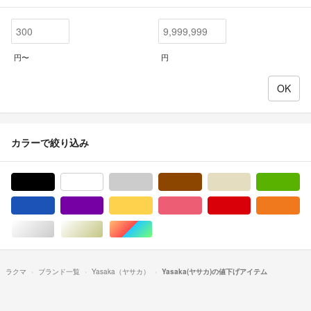
円〜
円
カラーで絞り込み
ブラック/黒色系
ホワイト/白色系
グレー/灰色系
ブラウン/茶色系
ベージュ系
グ
ブルー・ネイビー/青色系
パープル/紫色系
イエロー/黄色系
ピンク/桃色系
レッド/赤色系
オ
シルバー/銀色系
ゴールド/金色系
マルチカラー
ラクマ
ブランド一覧
Yasaka（ヤサカ）
Yasaka(ヤサカ)の値下げアイテム