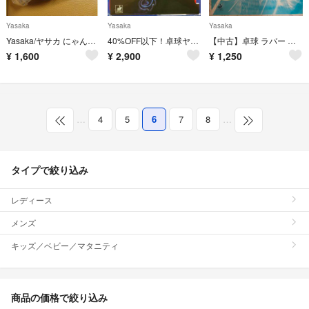
Yasaka
Yasaka
Yasaka
Yasaka/ヤサカ にゃんこボールケース2 ブルー H146
40%OFF以下！卓球ヤサカ翔龍
【中古】卓球 ラバー 回転系表ソフト ヤサカ スピネイト 赤 厚(2.0mm)
¥
1,600
¥
2,900
¥
1,250
…
4
5
6
7
8
…
タイプで絞り込み
レディース
メンズ
キッズ／ベビー／マタニティ
商品の価格で絞り込み