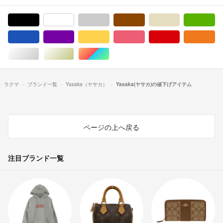
ブラック/黒色系
ホワイト/白色系
グレー/灰色系
ブラウン/茶色系
ベージュ系
グ
ブルー・ネイビー/青色系
パープル/紫色系
イエロー/黄色系
ピンク/桃色系
レッド/赤色系
オ
シルバー/銀色系
ゴールド/金色系
マルチカラー
ラクマ
ブランド一覧
Yasaka（ヤサカ）
Yasaka(ヤサカ)の値下げアイテム
ページの上へ戻る
注目ブランド一覧