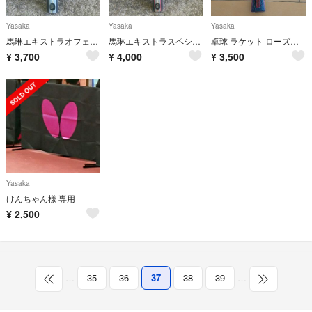
Yasaka
Yasaka
Yasaka
馬琳エキストラオフェンシブ 中国式 CHN
馬琳エキストラスペシャル 中国式 CHN
卓球 ラケット ローズグレイド
¥
3,700
¥
4,000
¥
3,500
Yasaka
けんちゃん様 専用
¥
2,500
…
35
36
37
38
39
…