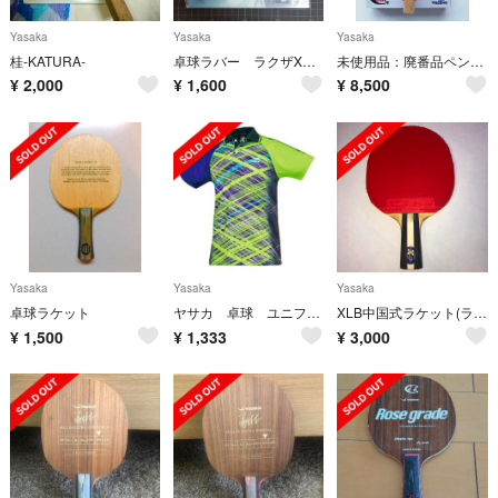
Yasaka
Yasaka
Yasaka
桂-KATURA-
卓球ラバー ラクザXソフト
未使用品：廃番品ペンラケット『ヴェルロイド』
¥
2,000
¥
1,600
¥
8,500
Yasaka
Yasaka
Yasaka
卓球ラケット
ヤサカ 卓球 ユニフォーム Oサイズ グリーン
XLB中国式ラケット(ラージボール用)
¥
1,500
¥
1,333
¥
3,000