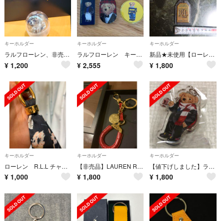
キーホルダー
キーホルダー
キーホルダー
ラルフローレン、非売品レアなガチャガチャ
ラルフローレン キーホルダー セット
新品★未使用【ローレン ラルフローレン】キーホルダー★黒革 × ゴールド金具
¥
1,200
¥
2,555
¥
1,800
キーホルダー
キーホルダー
キーホルダー
ローレン R.L.L チャーム
【非売品】LAUREN RALPH LAUREN チャーム（キーホルダー）
【値下げしました】ラルフローレン くま キーホルダー ノベルティ
¥
1,000
¥
1,800
¥
1,800