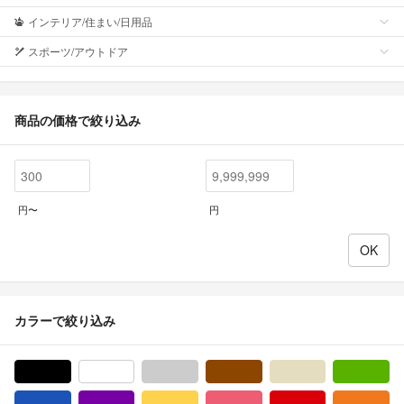
インテリア/住まい/日用品
スポーツ/アウトドア
商品の価格で絞り込み
円〜
円
カラーで絞り込み
ブラック/黒色系
ホワイト/白色系
グレー/灰色系
ブラウン/茶色系
ベージュ系
グ
ブルー・ネイビー/青色系
パープル/紫色系
イエロー/黄色系
ピンク/桃色系
レッド/赤色系
オ