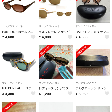
サングラス/メガネ
サングラス/メガネ
サングラス/メガネ
RalphLauren(ラルフローレン) サングラス - 7511/S ダークブラウン
ラルフローレン サングラス メタル ブラウン ホワイト ゴールド 80210
RALPH LAUREN サングラス
¥
4,600
¥
4,080
¥
4,500
サングラス/メガネ
サングラス/メガネ
サングラス/メガネ
RALPHN LAUREN ラルフローレン べっ甲 サングラス
レディースサングラス 未使用に近い 小顔効果抜群 ラルフローレン
ラルフローレン サングラス 写真追加
¥
4,380
¥
1,200
¥
8,980