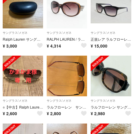
サングラス/メガネ
サングラス/メガネ
サングラス/メガネ
Ralph Lauren サングラス
RALPH LAUREN / ラルフローレン ◆サングラス/プラスチック/ブラウン RA5080 【サングラス/メガネ/眼鏡】 レディースファッション【中古】 [0220531848]
正規レア ラルフローレン サングラス ポニーロゴ ウェリントン サングラス黒×紫
¥
3,000
¥
4,314
¥
15,000
サングラス/メガネ
サングラス/メガネ
サングラス/メガネ
○【中古】Ralph Laurenレディースサングラス
ラルフローレン サングラス レディース
ラルフローレン サングラス ケース付き レンズ刻印
¥
2,600
¥
2,800
¥
2,980