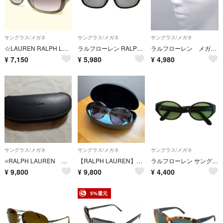
サングラス/メガネ
サングラス/メガネ
サングラス/メガネ
☆LAUREN RALPH LAUREN ラルフローレン サングラス セルフレーム バタフライ クリアスモークグレー レディース アイウェア
ラルフローレン RALPH LAUREN RL WS-63 037 サングラス ユニセックス 送料無料 【中古】
ラルフローレン メガネ 度入り メガネフレーム ケース、箱付き
¥
7,150
¥
5,980
¥
4,980
サングラス/メガネ
サングラス/メガネ
サングラス/メガネ
⭐RALPH LAUREN 眼鏡 USED ⭐
【RALPH LAUREN】ラルフローレン サングラス
ラルフローレン サングラス セルフレーム オーバル 49□20 黒 918/S
¥
9,800
¥
9,800
¥
4,400
5%還元