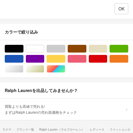
カラーで絞り込み
ブラック/黒色系
ホワイト/白色系
グレー/灰色系
ブラウン/茶色系
ベージュ系
グ
ブルー・ネイビー/青色系
パープル/紫色系
イエロー/黄色系
ピンク/桃色系
レッド/赤色系
オ
シルバー/銀色系
ゴールド/金色系
マルチカラー
Ralph Laurenを出品してみませんか？
買取よりも高値で売れる!
まずはRalph Laurenの売れ筋価格をチェック
ラクマ
ブランド一覧
Ralph Lauren（ラルフローレン）
レディース
ファッション小