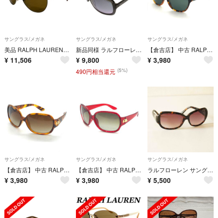
サングラス/メガネ
サングラス/メガネ
サングラス/メガネ
美品 RALPH LAUREN ラルフローレン メタルフレーム サングラス PH3094 シルバーカラー ブラウン メンズ レディース 古着 中古 USED
新品同様 ラルフローレン サングラス RALPH 965/S ブラック グラデーションレンズ 廃盤モデル メンズ レディース アイウェア Ralph Lauren
【倉吉店】 中古 RALPH LAUREN | ラルフローレン サングラス PH4093 ブラウン 【116】
¥
11,506
¥
9,800
¥
3,980
(5%)
490円相当還元
サングラス/メガネ
サングラス/メガネ
サングラス/メガネ
【倉吉店】 中古 RALPH LAUREN | ラルフローレン サングラス RL8032 ブラウン 【116】
【倉吉店】 中古 RALPH LAUREN | ラルフローレン サングラス グラデーションレンズ RL8032 レッド 【116】
ラルフローレン サングラス RA5064 ブラウン
¥
3,980
¥
3,980
¥
5,500