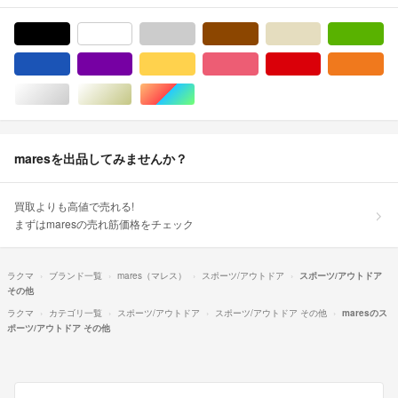
ブラック/黒色系
ホワイト/白色系
グレー/灰色系
ブラウン/茶色系
ベージュ系
グ
ブルー・ネイビー/青色系
パープル/紫色系
イエロー/黄色系
ピンク/桃色系
レッド/赤色系
オ
シルバー/銀色系
ゴールド/金色系
マルチカラー
maresを出品してみませんか？
買取よりも高値で売れる!
まずはmaresの売れ筋価格をチェック
ラクマ
ブランド一覧
mares（マレス）
スポーツ/アウトドア
スポーツ/アウトドア
その他
ラクマ
カテゴリ一覧
スポーツ/アウトドア
スポーツ/アウトドア その他
maresのス
ポーツ/アウトドア その他