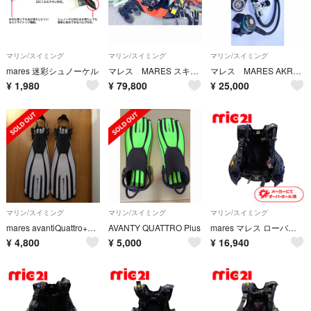
マリン/スイミング
マリン/スイミング
マリン/スイミング
mares 迷彩シュノーケル
マレス MARES スキューバ ダイビング器材セット
マレス MARES AKROS ダイビング レギュレーター
¥
1,980
¥
79,800
¥
25,000
マリン/スイミング
マリン/スイミング
マリン/スイミング
mares avantiQuattro+ フィン
AVANTY QUATTRO Plus
mares マレス ローバー BCD Lサイズ ダイビング 中古 17
¥
4,800
¥
5,000
¥
16,940