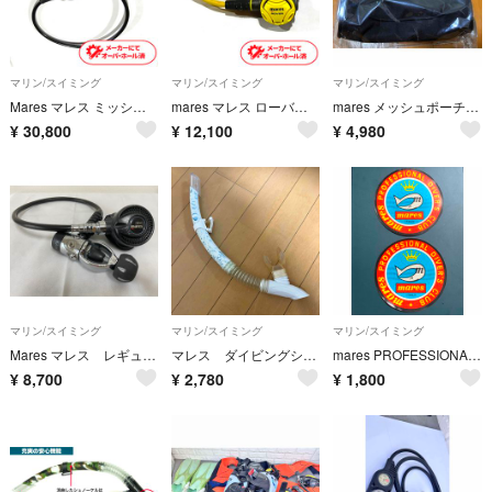
マリン/スイミング
マリン/スイミング
マリン/スイミング
Mares マレス ミッション3 コンパス＋残圧計＋水深計 ゲージ ダイビング 中古12
mares マレス ローバー オクトパス ダイビング OH済み 中古 21
mares メッシュポーチ ポケット多数 フック付 ブラック 未使用
¥
30,800
¥
12,100
¥
4,980
マリン/スイミング
マリン/スイミング
マリン/スイミング
Mares マレス レギュレーター MR-12J 1st 2st
マレス ダイビングシュノーケル
mares PROFESSIONAL DIVER’S CLUB ステッカー２枚
¥
8,700
¥
2,780
¥
1,800