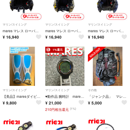
マリン/スイミング
マリン/スイミング
マリン/スイミング
mares マレス ローバー BCD Mサイズ ダイビング 中古 18
mares マレス ローバー BCD Sサイズ ダイビング 中古 24
mares マレス ローバー BCD XSサイズ ダイビング 中古 20
¥
16,940
¥
16,940
¥
16,940
1%還元
マリン/スイミング
マリン/スイミング
その他
【美品】maresダイビングフィン ABS PLUS
♥️動作品 腕時計 mares SMART AIR ダイブコンピュータ ダイコン
「ジャンク品」 マレスBCDジャケット
¥
9,800
¥
21,000
¥
5,000
(1%)
210円相当還元