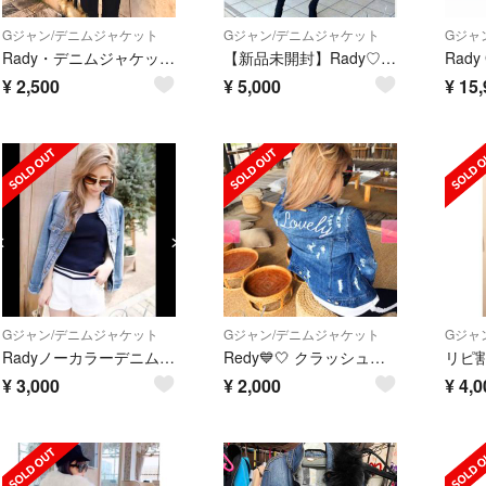
Gジャン/デニムジャケット
Gジャン/デニムジャケット
Gジャ
Rady・デニムジャケット・ブルー
【新品未開封】Rady♡デニムオーバーシャツ
Rad
¥
2,500
¥
5,000
¥
15,
Gジャン/デニムジャケット
Gジャン/デニムジャケット
Gジャ
Radyノーカラーデニムジャケット
Redy💙🤍 クラッシュデニムジャケット❣️
¥
3,000
¥
2,000
¥
4,0