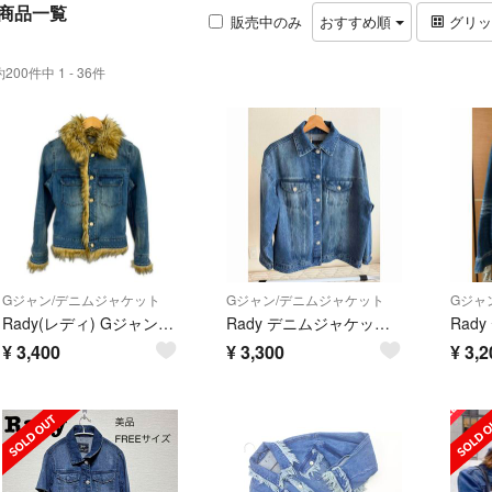
商品一覧
販売中のみ
おすすめ順
グリ
約200件中 1 - 36件
Gジャン/デニムジャケット
Gジャン/デニムジャケット
Gジャ
Rady(レディ) Gジャン サイズF レディース ブルー×ライトブラウン フェイクファー
Rady デニムジャケット ビジューボタン Gジャン
Rad
¥
3,400
¥
3,300
¥
3,2