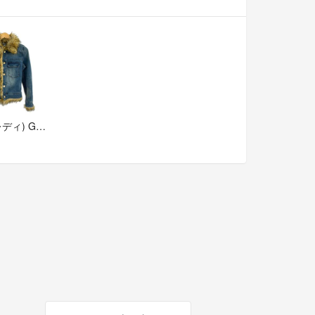
Rady(レディ) Gジャン サイズF レディース ブルー×ライトブラウン フェイクファー