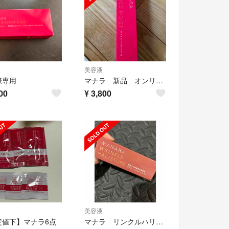
美容液
様専用
マナラ 新品 オンリーエッセンス モイスト
00
¥
3,800
美容液
定値下】マナラ6点
マナラ リンクルハリスチャー