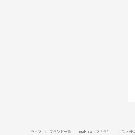
ラクマ
ブランド一覧
maNara（マナラ）
コスメ/美