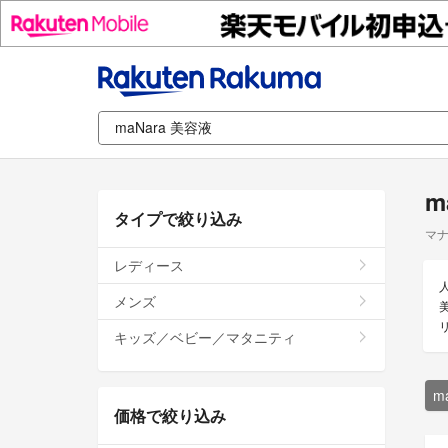
m
タイプで絞り込み
マナ
レディース
メンズ
キッズ／ベビー／マタニティ
m
価格で絞り込み