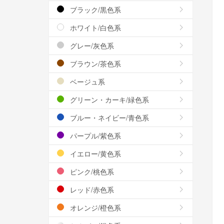
ブラック/黒色系
ホワイト/白色系
グレー/灰色系
ブラウン/茶色系
ベージュ系
グリーン・カーキ/緑色系
ブルー・ネイビー/青色系
パープル/紫色系
イエロー/黄色系
ピンク/桃色系
レッド/赤色系
オレンジ/橙色系