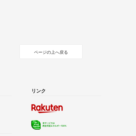
ページの上へ戻る
リンク