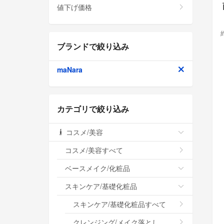
値下げ価格
ブランドで絞り込み
maNara
カテゴリで絞り込み
コスメ/美容
コスメ/美容すべて
ベースメイク/化粧品
スキンケア/基礎化粧品
スキンケア/基礎化粧品すべて
クレンジング/メイク落とし