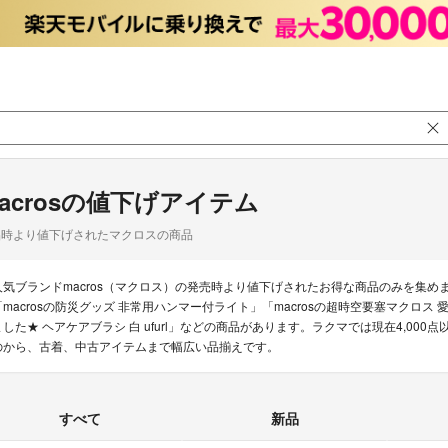
acrosの値下げアイテム
品時より値下げされたマクロスの商品
人気ブランドmacros（マクロス）の発売時より値下げされたお得な商品のみを集
「macrosの防災グッズ 非常用ハンマー付ライト」「macrosの超時空要塞マクロス 愛･お
ました★ ヘアケアブラシ 白 ufurl」などの商品があります。ラクマでは現在4,000
のから、古着、中古アイテムまで幅広い品揃えです。
すべて
新品