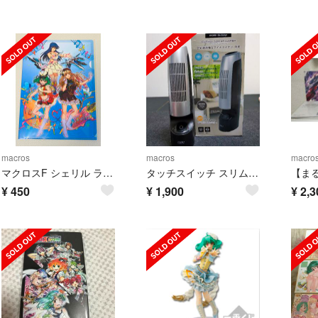
macros
macros
macro
マクロスF シェリル ランカ マクロス 30周年 クリアファイル 超時空展覧会
タッチスイッチ スリムエアクリーナー
¥
450
¥
1,900
¥
2,3