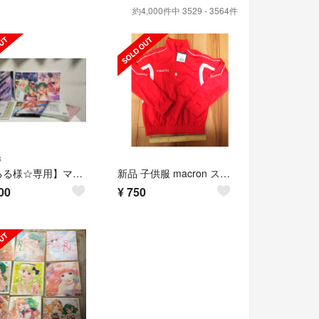
約4,000件中 3529 - 3564件
s
【まるる様☆専用】マクロスF劇場番 イツワリノウタヒメ サヨナラノツバサ
新品 子供服 macron スポーツウェア 3XS
00
¥
750