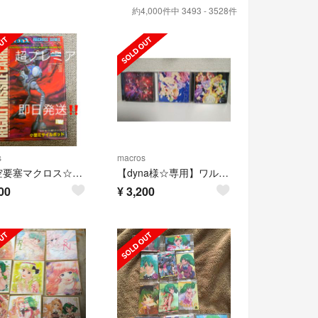
約4,000件中 3493 - 3528件
s
macros
超時空要塞マクロス☆リガード プラモデル
【dyna様☆専用】ワルキューレCD３枚セット
00
¥
3,200