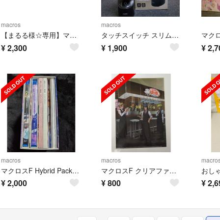
macros
macros
【まるる様☆専用】マクロスF劇場番 イツワリノウタヒメ サヨナラノツバサ
タッチスイッチ スリムエアクリーナー
¥
2,300
¥
1,900
¥
2,7
macros
macros
macro
マクロスF Hybrid Pack 超時空スペシャルエディション Blu-ray
マクロスF クリアファイル2枚
¥
2,000
¥
800
¥
2,6