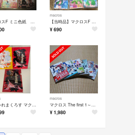
macros
マクロスF ミニ色紙 ランカリー 9枚セット
【当時品】マクロスF ウエハース ランカ・リー カードセット①
00
¥
690
s
macros
おしゃれまくろす マクロスΔ フレイア クリアファイル アートカード シェリル
マクロス The first 1～6巻 既刊全巻
99
¥
1,980