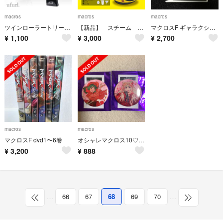
macros
macros
macros
ツインローラートリートメント レフィール
【新品】 スチーム クリーナー
マクロスF ギャラクシーツアー FINAL in ブドーカン DVD※マサ様専用
¥
1,100
¥
3,000
¥
2,700
macros
macros
マクロスF dvd1〜6巻
オシャレマクロス10♡缶バッジ♡シェリルランカ
¥
3,200
¥
888
…
66
67
68
69
70
…