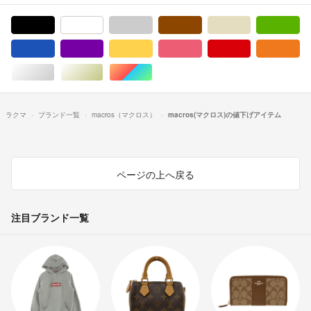
ブラック/黒色系
ホワイト/白色系
グレー/灰色系
ブラウン/茶色系
ベージュ系
グ
ブルー・ネイビー/青色系
パープル/紫色系
イエロー/黄色系
ピンク/桃色系
レッド/赤色系
オ
シルバー/銀色系
ゴールド/金色系
マルチカラー
ラクマ
ブランド一覧
macros（マクロス）
macros(マクロス)の値下げアイテム
ページの上へ戻る
注目ブランド一覧