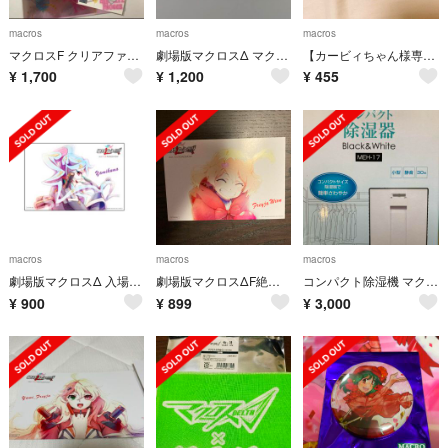
macros
macros
macros
マクロスF クリアファイル ポストカード
劇場版マクロスΔ マクロスF 時の迷宮 特典 アートカード ポストカード
【カービィちゃん様専用】オシャレマクロス10 缶バッチ レイナ
¥
1,700
¥
1,200
¥
455
macros
macros
macros
劇場版マクロスΔ 入場特典 原画アートカード
劇場版マクロスΔF絶対LIVE時の迷宮入場者特典原画アートカード
コンパクト除湿機 マクロス MEH-17
¥
900
¥
899
¥
3,000