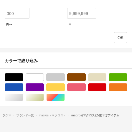
円〜
円
カラーで絞り込み
ブラック/黒色系
ホワイト/白色系
グレー/灰色系
ブラウン/茶色系
ベージュ系
グ
ブルー・ネイビー/青色系
パープル/紫色系
イエロー/黄色系
ピンク/桃色系
レッド/赤色系
オ
シルバー/銀色系
ゴールド/金色系
マルチカラー
ラクマ
ブランド一覧
macros（マクロス）
macros(マクロス)の値下げアイテム