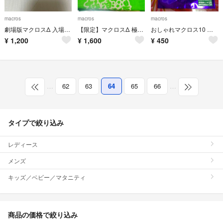
macros
macros
macros
劇場版マクロスΔ 入場者特典 闇フレイア
【限定】マクロスΔ 極楽湯 手ぬぐい
おしゃれマクロス10 ランカ缶バッジ
¥
1,200
¥
1,600
¥
450
…
62
63
64
65
66
…
タイプで絞り込み
レディース
メンズ
キッズ／ベビー／マタニティ
商品の価格で絞り込み