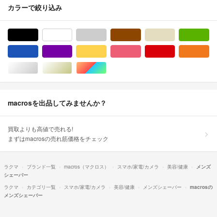
カラーで絞り込み
ブラック/黒色系
ホワイト/白色系
グレー/灰色系
ブラウン/茶色系
ベージュ系
グ
ブルー・ネイビー/青色系
パープル/紫色系
イエロー/黄色系
ピンク/桃色系
レッド/赤色系
オ
シルバー/銀色系
ゴールド/金色系
マルチカラー
macrosを出品してみませんか？
買取よりも高値で売れる!
まずはmacrosの売れ筋価格をチェック
ラクマ
ブランド一覧
macros（マクロス）
スマホ/家電/カメラ
美容/健康
メンズ
シェーバー
ラクマ
カテゴリ一覧
スマホ/家電/カメラ
美容/健康
メンズシェーバー
macrosの
メンズシェーバー