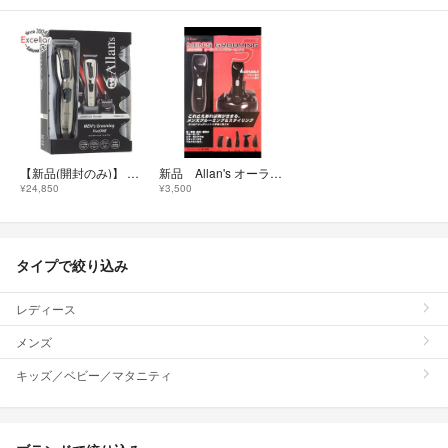
【新品(開封のみ)】 マクロス メンズグルーミング パーフェクトワン Allans MEBM-55
新品 Allan's オーランズ メンズグルーミング５ バリカン 鼻毛カッター
¥24,850
¥3,500
タイプで絞り込み
レディース
メンズ
キッズ／ベビー／マタニティ