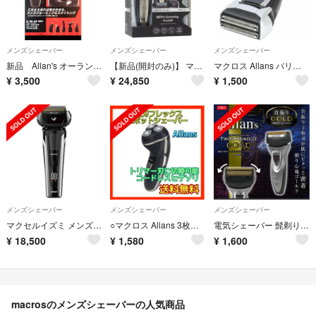
メンズシェーバー
メンズシェーバー
メンズシェーバー
新品 Allan's オーランズ メンズグルーミング５ バリカン 鼻毛カッター
【新品(開封のみ)】 マクロス メンズグルーミング パーフェクトワン Allans MEBM-55
マクロス Allans バリカン 電動 2枚刃 防水 コードレス 充電式 スリム
¥
3,500
¥
24,850
¥
1,500
メンズシェーバー
メンズシェーバー
メンズシェーバー
マクセルイズミ メンズシェーバー 充電・交流式 6枚刃 IZF-V9
○マクロス Allans 3枚刃フレックスピボットシェーバー コードレス
電気シェーバー 髭剃り 首振り2枚刃
¥
18,500
¥
1,580
¥
1,600
macrosのメンズシェーバーの人気商品