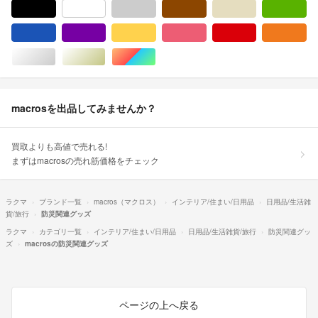
ブラック/黒色系
ホワイト/白色系
グレー/灰色系
ブラウン/茶色系
ベージュ系
グ
ブルー・ネイビー/青色系
パープル/紫色系
イエロー/黄色系
ピンク/桃色系
レッド/赤色系
オ
シルバー/銀色系
ゴールド/金色系
マルチカラー
macrosを出品してみませんか？
買取よりも高値で売れる!
まずはmacrosの売れ筋価格をチェック
ラクマ
ブランド一覧
macros（マクロス）
インテリア/住まい/日用品
日用品/生活雑
貨/旅行
防災関連グッズ
ラクマ
カテゴリ一覧
インテリア/住まい/日用品
日用品/生活雑貨/旅行
防災関連グッ
ズ
macrosの防災関連グッズ
ページの上へ戻る