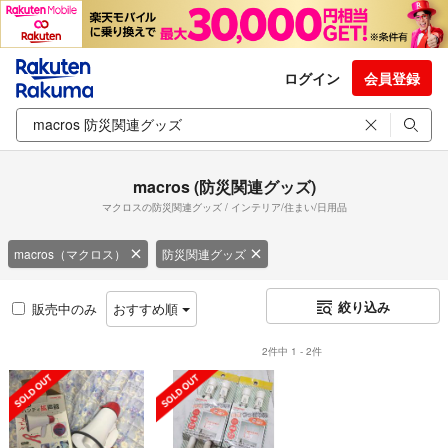
ログイン
会員登録
macros (防災関連グッズ)
マクロスの防災関連グッズ / インテリア/住まい/日用品
macros（マクロス）
防災関連グッズ
絞り込み
販売中のみ
おすすめ順
2件中 1 - 2件