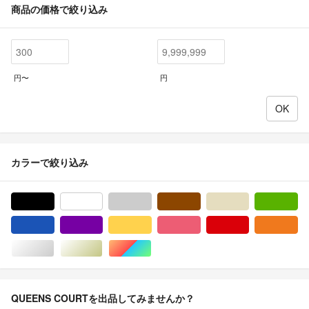
商品の価格で絞り込み
円〜
円
カラーで絞り込み
ブラック/黒色系
ホワイト/白色系
グレー/灰色系
ブラウン/茶色系
ベージュ系
グ
ブルー・ネイビー/青色系
パープル/紫色系
イエロー/黄色系
ピンク/桃色系
レッド/赤色系
オ
シルバー/銀色系
ゴールド/金色系
マルチカラー
QUEENS COURTを出品してみませんか？