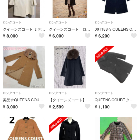
ロングコート
ロングコート
ロングコート
クイーンズコート ミディコート コート ウールコート 防寒 ホワイト 白 清楚
クィーンズコート ロングコート 黒
00T188☆ QUEENS COURT ミドル ログコート アウター 秋冬
¥
8,000
¥
6,000
¥
6,200
ロングコート
ロングコート
ロングコート
美品☆QUEENS COURT ウールコート 2way カシミヤ混 リアルファー
【クイーンズコート】濃紺 リアルファー ミドル丈コート ウール/カシミヤ4491
QUEENS COURT クイーンズコート アンゴラ混 ロング コート size2/黒 ◇■ レディース
¥
3,000
¥
2,599
¥
1,100