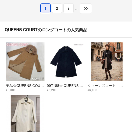
1
2
3
…
QUEENS COURTのロングコートの人気商品
美品☆QUEENS COURT ウールコート 2way カシミヤ混 リアルファー
00T188☆ QUEENS COURT ミドル ログコート アウター 秋冬
クィーンズコート ロングコート 黒
¥3,000
¥6,200
¥6,000