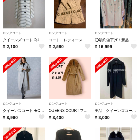
ロングコート
ロングコート
ロングコート
クイーンズコート QUEENS COURT コート 1 日本製 秋冬 美品
コート レディース
⭕最終値下げ！新品 クイーンズコート ビジューコート♡
¥
2,100
¥
2,580
¥
16,999
ロングコート
ロングコート
ロングコート
クイーンズコート ★QUEENS COURT★美品★パールポケットコート グレー
QUEENS COURT ファー付き アンゴラ ロングコート
美品 クイーンズコート コート フォーマル 忘年会 結婚式 入学式 卒業式
¥
8,980
¥
8,400
¥
3,000