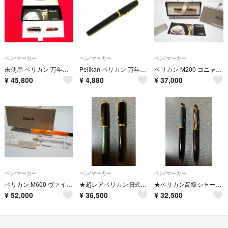
ペン/マーカー
ペン/マーカー
ペン/マーカー
未使用 ペリカン 万年筆 スーベレーン M600 レッド ストライプ EF 即送
Pelikan ペリカン 万年筆 筆記用具 文房具 ステーショナリー メンズ レディース ブラック系×ゴールド系 DP3126
ペリカン M200 コニャック EF 限定3000本 保証書 デモンストレーター
¥
45,800
¥
4,880
¥
37,000
ペン/マーカー
ペン/マーカー
ペン/マーカー
ペリカン M600 ヴァイブラントオレンジ B 太字 限定モデル 美品 箱付
★超レアペリカン旧式ローラーボールペン2種★
★ペリカン高級シャープペン2種
¥
52,000
¥
36,500
¥
32,500