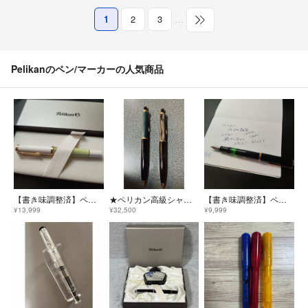
1
2
3
…
Pelikanのペン/マーカーの人気商品
【書き味調整済】ペリカンM200 限定パステルグリーン EF 保証書あり 箱は送料別料金で対応可 万年筆
★ペリカン高級シャープペン2種
【書き味調整済】ペリカンM200 F 希少な無印ニブでしなります！
¥13,999
¥32,500
¥9,999