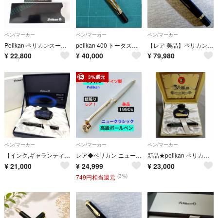
ペン/マーカー
ペン/マーカー
ペン/マーカー
Pelikan ペリカンスーべレーン ボールペン ツイスト式 文房具 動作品
pelikan 400 トータス トートイス ブラウン 万年筆 ペリカン 茶縞
【レア 美品】ペリカン 万年筆 Ｍ８００ ＢＢ 旧型 ヒナ２羽 ブラック
¥
22,800
¥
40,000
¥
79,980
3%還元
ペン/マーカー
ペン/マーカー
ペン/マーカー
【インク,ギャランティ付】ペリカン トラディッショナル M215 ダイヤライン
レア◆ペリカン ニュークラシック 銀張りボールペン PELIKAN 1990s
新品★pelikan ペリカン M200 マーブルグリーン 万年筆 ボトルインク付き
¥
21,000
¥
24,999
¥
23,000
(3%)
749円相当還元