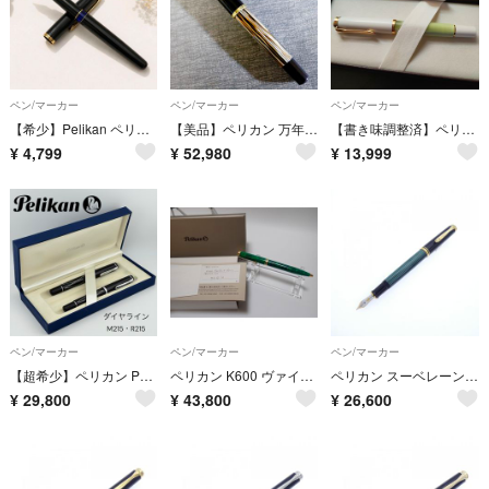
ペン/マーカー
ペン/マーカー
ペン/マーカー
【希少】Pelikan ペリカン 万年筆 ブラック ゴールド GERMANY
【美品】ペリカン 万年筆 西ドイツ製 ＯＭ Ｍ４００ 旧型 茶縞 トータスシェル
【書き味調整済】ペリカンM200 限定パステルグリーン EF 保証書あり 箱は送料別料金で対応可 万年筆
¥
4,799
¥
52,980
¥
13,999
ペン/マーカー
ペン/マーカー
ペン/マーカー
【超希少】ペリカン Pelikan 万年筆 ダイヤライン トラディショナル M215 R215 ボールペン セット ビジネス
ペリカン K600 ヴァイブラントグリーン 特別生産品 ボールペン 箱 保証書付
ペリカン スーベレーンM400グリーンストライプ 万年筆
¥
29,800
¥
43,800
¥
26,600