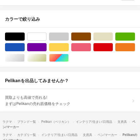
カラーで絞り込み
ブラック/黒色系
ホワイト/白色系
グレー/灰色系
ブラウン/茶色系
ベージュ系
グ
ブルー・ネイビー/青色系
パープル/紫色系
イエロー/黄色系
ピンク/桃色系
レッド/赤色系
オ
シルバー/銀色系
ゴールド/金色系
マルチカラー
Pelikanを出品してみませんか？
買取よりも高値で売れる!
まずはPelikanの売れ筋価格をチェック
ラクマ
ブランド一覧
Pelikan（ペリカン）
インテリア/住まい/日用品
文房具
ペ
ン/マーカー
ラクマ
カテゴリ一覧
インテリア/住まい/日用品
文房具
ペン/マーカー
Pelikanの
ペン/マーカー