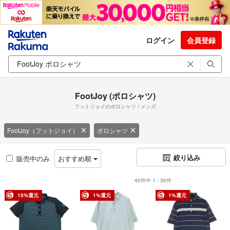
ログイン
会員登録
FootJoy (ポロシャツ)
フットジョイのポロシャツ / メンズ
FootJoy（フットジョイ）
ポロシャツ
絞り込み
販売中のみ
おすすめ順
40件中 1 - 36件
15%還元
1%還元
1%還元