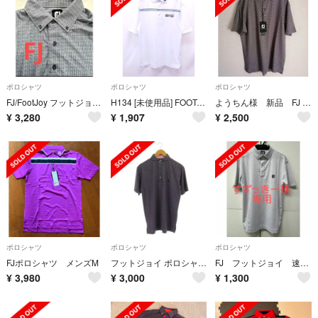
ポロシャツ
ポロシャツ
ポロシャツ
FJ/FootJoy フットジョイ ポロシャツ トップス スポーツ
H134 [未使用品] FOOTJOY フットジョイ ポロシャツ M ホワイト 半袖 | G★
ようちん様 新品 FJ ポロシャツ ゴルフ
¥
3,280
¥
1,907
¥
2,500
ポロシャツ
ポロシャツ
ポロシャツ
FJポロシャツ メンズM
フットジョイ ポロシャツ カットソー 半袖 総柄 ホリゾンタルカラー L 紺
FJ フットジョイ 速乾ポロシャツ サイズM ☆即購入OK！☆
¥
3,980
¥
3,000
¥
1,300