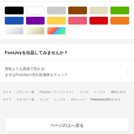
ブラック/黒色系
ホワイト/白色系
グレー/灰色系
ブラウン/茶色系
ベージュ系
グ
ブルー・ネイビー/青色系
パープル/紫色系
イエロー/黄色系
ピンク/桃色系
レッド/赤色系
オ
シルバー/銀色系
ゴールド/金色系
マルチカラー
FootJoyを出品してみませんか？
買取よりも高値で売れる!
まずはFootJoyの売れ筋価格をチェック
ラクマ
ブランド一覧
FootJoy（フットジョイ）
メンズ
トップス
ポロシャツ
ラクマ
カテゴリ一覧
メンズ
トップス
ポロシャツ
FootJoyのポロシャツ
ページの上へ戻る