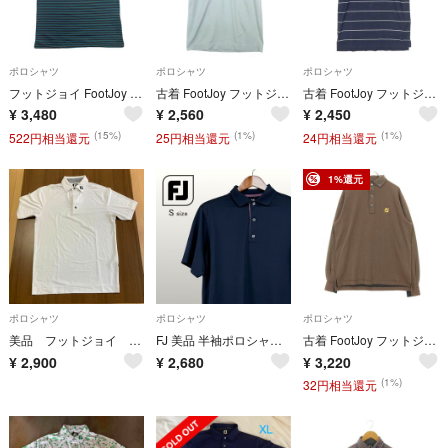
ポロシャツ
ポロシャツ
ポロシャツ
フットジョイ FootJoy ポロシャツ 半袖 メンズ S ブラック ライトブルー ボーダー ロゴ ストレッチ ポリエステル ゴルフウェア
古着 FootJoy フットジョイ 半袖 ポロシャツ M ブルーグレー メンズ
古着 FootJoy フットジョイ ボーダー柄 半袖 ポロシャツ M ブラック メンズ
¥
3,480
¥
2,560
¥
2,450
(15%)
(1%)
(1%)
522円相当還元
25円相当還元
24円相当還元
1%還元
ポロシャツ
ポロシャツ
ポロシャツ
美品 フットジョイ ゴルフ メンズポロシャツ Mサイズ
FJ 美品 半袖ポロシャツ ゴルフ 黒 市松模様 前立て L相当 0192
古着 FootJoy フットジョイ ワンポイントロゴ 長袖 ボタンダウン ポロシャツ L ブラウン メンズ
¥
2,900
¥
2,680
¥
3,220
(1%)
32円相当還元