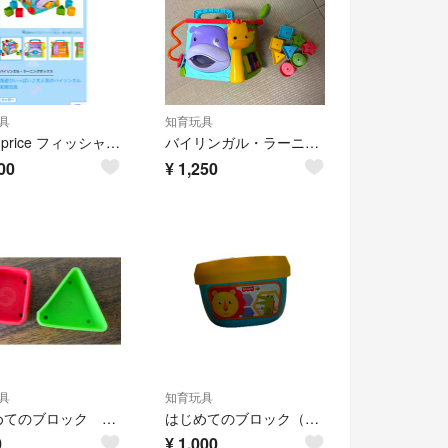
具
知育玩具
fisher price フィッシャープライス バイリンガル・ラーニングボックス🦒🧡
バイリンガル・ラーニングボックス DNY97
00
¥
1,250
具
知育玩具
はじめてのブロック パーツ売り
はじめてのブロック（レインフォレスト）
0
¥
1,000