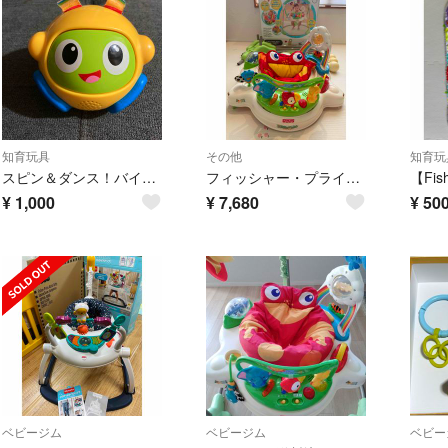
知育玩具
その他
知育玩
スピン＆ダンス！バイリンガル・ビーボボール
フィッシャー・プライス：レインフォレスト・ジャンパルー
¥
1,000
¥
7,680
¥
50
ベビージム
ベビージム
ベビー