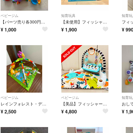
ベビージム
知育玩具
知育玩
【パーツ売り各300円】FisherPrice レインフォレストデラックスジム
【未使用】フィッシャープライス(fisher price) 指あそびで発見！
¥
1,000
¥
1,900
¥
99
ベビージム
ベビージム
知育玩
レインフォレスト・デラックスジムｃ
【美品】フィッシャープライス ピアノジム
¥
2,500
¥
4,800
¥
1,9