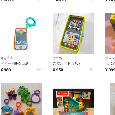
知育玩具
その他
積み木
ベビー用携帯玩具
スマホ おもちゃ
¥
980
¥
950
¥
99