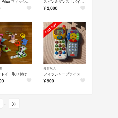
Fisher Price フィッシャープライス おでかけ ミニメリー
スピン＆ダンス！バイリンガル・ビーボボール
0
¥
2,000
具
知育玩具
ベビートイ 取り付けタイプ メーカー色々
フィッシャープライス リモコン 知育玩具
00
¥
900
…