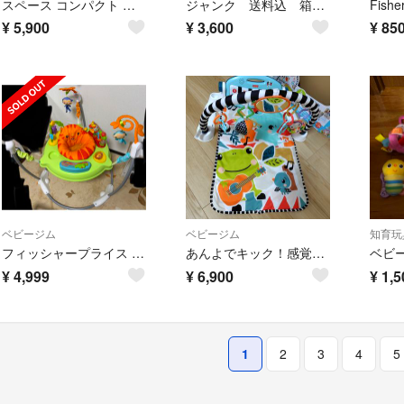
スペース コンパクト ジャンパルー
ジャンク 送料込 箱説明書あり ジャンパルー フィッシャープライス ★
¥
5,900
¥
3,600
¥
85
ベビージム
ベビージム
知育玩
フィッシャープライス レインフォレスト ジャンパルーII
あんよでキック！感覚が育つ４ＷＡＹバイリンガル ピアノジム
¥
4,999
¥
6,900
¥
1,5
1
2
3
4
5