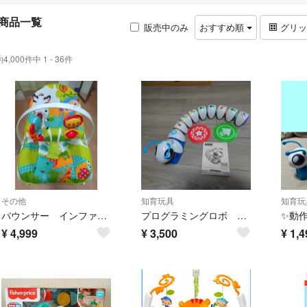
商品一覧
販売中のみ
おすすめ順
グリ
約4,000件中 1 - 36件
その他
知育玩具
知育玩
バウンサー インファント・トドラーロッカー 3Way レインフォレスト Fisher-price
プログラミングロボ コード・Ａ・ピラー ツイスト
¥
4,999
¥
3,500
¥
1,4