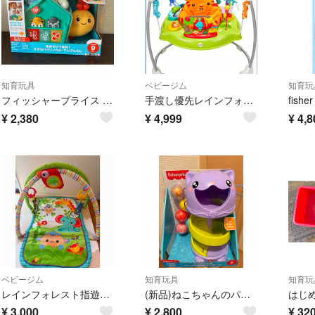
知育玩具
ベビージム
知育玩
フィッシャープライス 指あそびで発見！すすむバイリンガル・でんでんむし
手渡し優先レインフォレスト・ジャンパルー
¥
2,380
¥
4,999
¥
4,8
ベビージム
知育玩具
知育玩
レインフォレスト指遊びミュージカルジム
(新品)ねこちゃんのパーフェクトタワーボール
¥
3,000
¥
2,800
¥
32