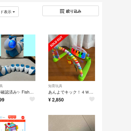
絞り込み
ッド表示
具
知育玩具
✨動作確認済み✨ Fisher-Price プログラミングロボ
あんよでキック！４ＷＡＹデラックス・ピアノジム
99
¥
2,850