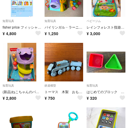
知育玩具
知育玩具
ベビージム
fisher price フィッシャープライス バイリンガル・ラーニングボックス🦒🧡
バイリンガル・ラーニングボックス DNY97
レインフォレスト指遊びミュージカルジム
¥
4,800
¥
1,250
¥
3,000
知育玩具
鉄道模型
知育玩具
(新品)ねこちゃんのパーフェクトタワーボール
トーマス 木製 おもちゃ スペンサー
はじめてのブロック パーツ売り
¥
2,800
¥
750
¥
320