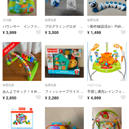
その他
知育玩具
知育玩具
バウンサー インファント・トドラーロッカー 3Way レインフォレスト Fisher-price
プログラミングロボ コード・Ａ・ピラー ツイスト
✨動作確認済み✨ Fisher-Price プログラミングロボ
¥
3,999
¥
3,500
¥
1,499
知育玩具
知育玩具
ベビージム
あんよでキック！４ＷＡＹデラックス・ピアノジム
フィッシャープライス 指あそびで発見！すすむバイリンガル・でんでんむし
手渡し優先レインフォレスト・ジャンパルー
¥
2,850
¥
2,280
¥
4,999