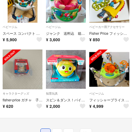
ベビージム
ベビージム
ベビーカー用アクセサリー
スペース コンパクト ジャンパルー
ジャンク 送料込 箱説明書あり ジャンパルー フィッシャープライス ★
Fisher Price フィッシャープライス おでかけ ミニメリー
¥
5,900
¥
3,600
¥
850
キャラクターグッズ
知育玩具
ベビージム
fisher-price ガチャ 子供玩具 チャターフォン
スピン＆ダンス！バイリンガル・ビーボボール
フィッシャープライス レインフォレスト ジャンパルーII
¥
620
¥
2,000
¥
4,999