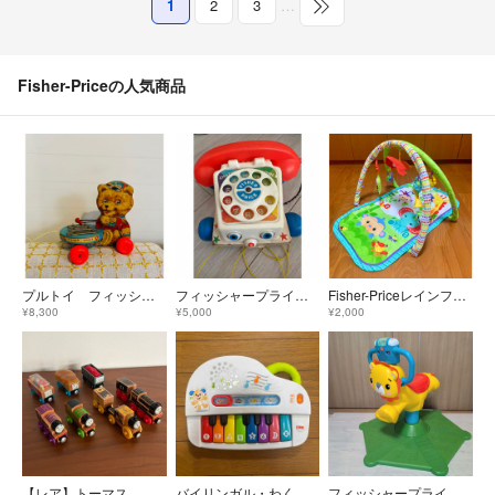
1
2
3
…
Fisher-Priceの人気商品
プルトイ フィッシャープライス テディベア ¥9300→¥8300
フィッシャープライス電話機トイストーリー ヴィンテージ 1961年keikiii
Fisher-Priceレインフォレスト 指遊びミュージカルジム
¥8,300
¥5,000
¥2,000
【レア】トーマス 木製レールシリーズ 旧塗装7台セット
バイリンガル・わくわくピアノ 子ども おもちゃ ピアノ
フィッシャープライス★はずむ！まわる！バイリンガル・らいおん