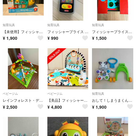
知育玩具
知育玩具
知育玩具
【未使用】フィッシャープライス(fisher price) 指あそびで発見！
フィッシャープライス バイリンガル・スマートフォン
フィッシャープライス バイリンガル・ラーニングボックス
¥
1,900
¥
990
¥
1,500
ベビージム
ベビージム
知育玩具
レインフォレスト・デラックスジムｃ
【美品】フィッシャープライス ピアノジム
おして！しまうまくんのバイリンガル・ウォーカー
¥
2,500
¥
4,800
¥
1,900