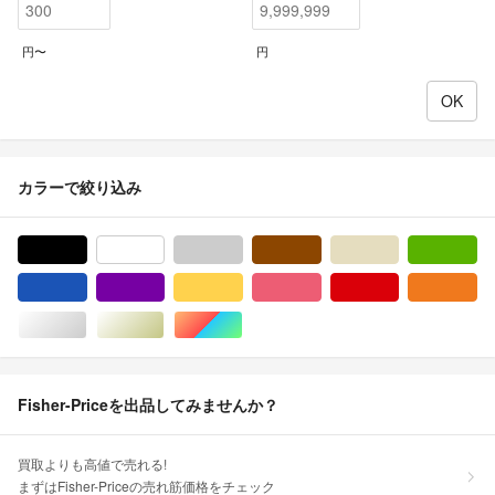
円〜
円
カラーで絞り込み
ブラック/黒色系
ホワイト/白色系
グレー/灰色系
ブラウン/茶色系
ベージュ系
グ
ブルー・ネイビー/青色系
パープル/紫色系
イエロー/黄色系
ピンク/桃色系
レッド/赤色系
オ
シルバー/銀色系
ゴールド/金色系
マルチカラー
Fisher-Priceを出品してみませんか？
買取よりも高値で売れる!
まずはFisher-Priceの売れ筋価格をチェック