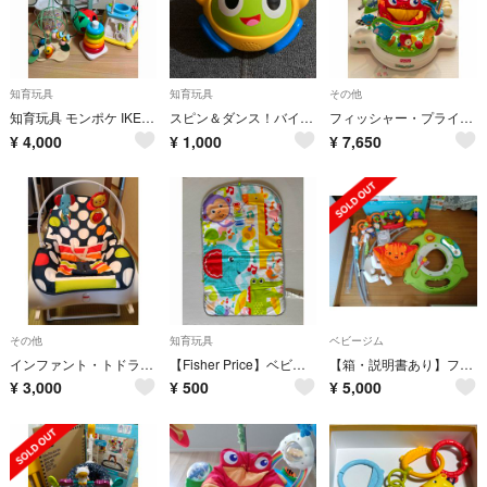
知育玩具
知育玩具
その他
知育玩具 モンポケ IKEA バースデイ アンパンマン等 まとめ売り セット
スピン＆ダンス！バイリンガル・ビーボボール
フィッシャー・プライス：レインフォレスト・ジャンパルー
¥
4,000
¥
1,000
¥
7,650
その他
知育玩具
ベビージム
インファント・トドラーロッカー（ドット）
【Fisher Price】ベビープレイマット プレイジム用マット 赤ちゃん
【箱・説明書あり】フィッシャープライス レインフォレスト ジャンパルーⅡ ベビー
¥
3,000
¥
500
¥
5,000