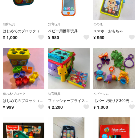
知育玩具
知育玩具
その他
はじめてのブロック（レインフォレスト）
ベビー用携帯玩具
スマホ おもちゃ
¥
1,000
¥
980
¥
950
積み木/ブロック
知育玩具
ベビージム
はじめてのブロック（レインフォレスト）
フィッシャープライス バイリンガル・ラーニング ボックス 知育玩具
【パーツ売り各300円】FisherPrice レインフォレストデラックスジム
¥
999
¥
2,200
¥
1,000