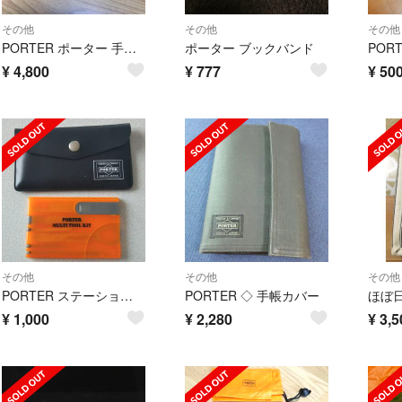
その他
その他
その他
PORTER ポーター 手帳 タンカー
ポーター ブックバンド
¥
4,800
¥
777
¥
50
その他
その他
その他
PORTER ステーショナリー 持ち運び 文房具
PORTER ◇ 手帳カバー
¥
1,000
¥
2,280
¥
3,5