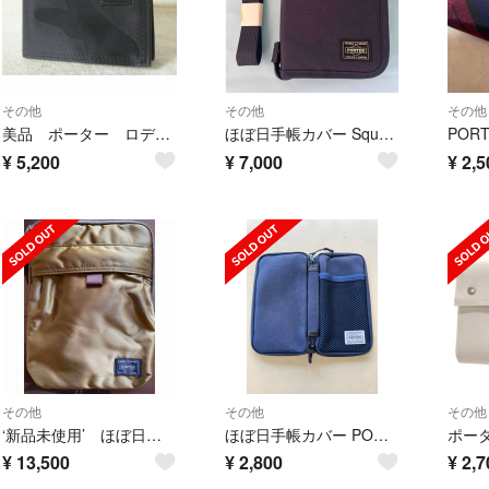
その他
その他
その他
美品 ポーター ロディアカバー ナイロンツイル ブラックカモフラ柄 手帳カバー
ほぼ日手帳カバー Square
¥
5,200
¥
7,000
¥
2,5
その他
その他
その他
‘新品未使用’ ほぼ日手帳カズン PORTER Dangleオリーブ A5サイズ
ほぼ日手帳カバー PORTER weeks
¥
13,500
¥
2,800
¥
2,7