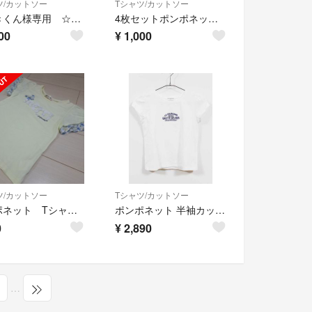
ツ/カットソー
Tシャツ/カットソー
かーきくん様専用 ☆ 半袖 Tシャツ ボーダー 140
4枚セットポンポネット120 130センチ長袖カットソー4枚セット
00
¥
1,000
ツ/カットソー
Tシャツ/カットソー
ポンポネット Tシャツ ss 130～140
ポンポネット 半袖カットソー 150cm キッズ 女児 白系【中古】【新入荷!】‡
0
¥
2,890
…