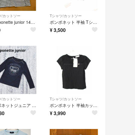
ツ/カットソー
Tシャツ/カットソー
Pom ponette junior 140 ハイネック 長袖 ボーダー
ポンポネット 半袖 Tシャツ 170cm 女の子 マリン エッフェル塔 白
0
¥
3,500
ツ/カットソー
Tシャツ/カットソー
ポンポネットジュニア 長袖 カットソー 150 紺 くま柄 スパンコール 綿
ポンポネット 半袖カットソー 120-130cm キッズ 女児 黒【新品 未使用品】【新入荷!】★
80
¥
3,990