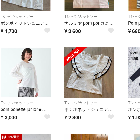
Tシャツ/カットソー
Tシャツ/カットソー
Tシャ
ポンポネットジュニア M 150 半袖 トップス 半袖Tシャツ
ナルミヤ pom ponette Tシャツ 平成レトロ 160cm
¥
1,700
¥
2,600
¥
68
Tシャツ/カットソー
Tシャツ/カットソー
Tシャ
pom ponette junior★長袖Tシャツ★160ホワイト
ポンポネットジュニア L 160 半袖 トップス
¥
3,000
¥
2,800
¥
1,9
5%還元