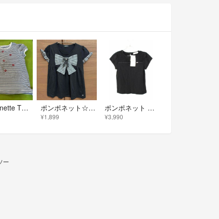
pom ponette Tシャツ 140
ポンポネット☆ ギンガムチェック カットソー
ポンポネット 半袖カットソー 120-130cm キッズ 女児 黒【新品 未使用品】【新入荷!】★
¥1,899
¥3,990
トソー