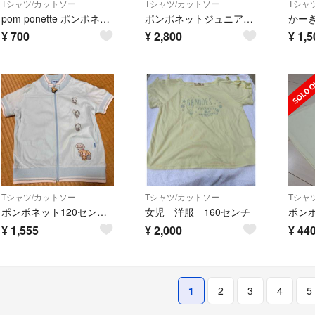
Tシャツ/カットソー
Tシャツ/カットソー
Tシャ
pom ponette ポンポネット フラワーリボン Tシャツ 0965B
ポンポネットジュニア Tシャツ ポンポネット メゾピアノ シャーリーテンプル
¥
700
¥
2,800
¥
1,5
Tシャツ/カットソー
Tシャツ/カットソー
Tシャ
ポンポネット120センチ水色ポロシャツ生地の半袖カットソー
女児 洋服 160センチ
¥
1,555
¥
2,000
¥
44
1
2
3
4
5