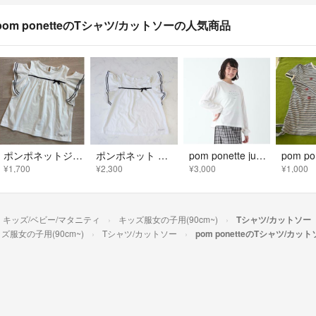
pom ponetteのTシャツ/カットソーの人気商品
ポンポネットジュニア M 150 半袖 トップス 半袖Tシャツ
ポンポネット カットソー フリル 半袖 リボン Tシャツ ホワイト L 160
pom ponette junior★長袖Tシャツ★160ホワイト
¥1,700
¥2,300
¥3,000
¥1,000
キッズ/ベビー/マタニティ
キッズ服女の子用(90cm~)
Tシャツ/カットソー
ズ服女の子用(90cm~)
Tシャツ/カットソー
pom ponetteのTシャツ/カッ