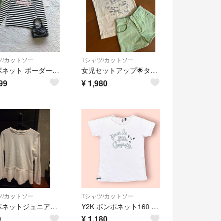
ツ/カットソー
Tシャツ/カットソー
ポンポネット ボーダー カットソー リボン ロゴ 160 通学 普段着 可愛い
女児セットアップ🌟タンクトップ&デニムパンツ
99
¥
1,980
ツ/カットソー
Tシャツ/カットソー
ポンポネットジュニア 長袖チュニックLサイズ
Y2K ポンポネット160 夏物 Tシャツ 半袖トップス 00s平成レトロ 女児
0
¥
1,180