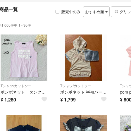
商品一覧
販売中のみ
おすすめ順
グリ
約1,000件中 1 - 36件
Tシャツ/カットソー
Tシャツ/カットソー
Tシャ
ポンポネット タンクトップ 薄パープル 170cm
ポンポネット 半袖パーカー フード付き トップス ポーチ付き 女の子
¥
1,280
¥
1,799
¥
80