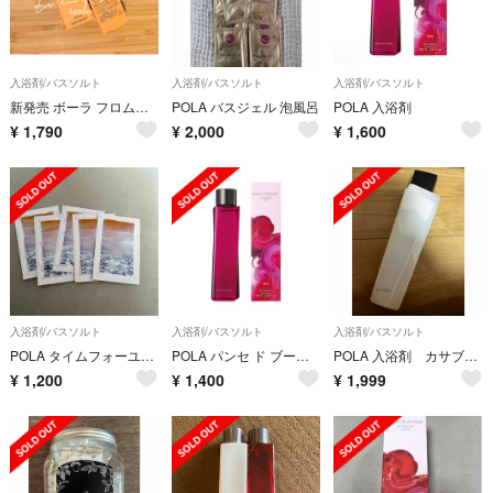
入浴剤/バスソルト
入浴剤/バスソルト
入浴剤/バスソルト
新発売 ボーラ フロムロストゥービューティーボディシャワーシロップ30mlx5本
POLA バスジェル 泡風呂
POLA 入浴剤
¥
1,790
¥
2,000
¥
1,600
入浴剤/バスソルト
入浴剤/バスソルト
入浴剤/バスソルト
POLA タイムフォーユー 入浴剤
POLA パンセ ド ブーケ バスエッセンス ルージュ 400mL
POLA 入浴剤 カサブランカ
¥
1,200
¥
1,400
¥
1,999