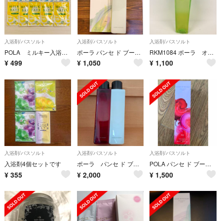
入浴剤/バスソルト
入浴剤/バスソルト
入浴剤/バスソルト
POLA ミルキー入浴剤 ミルキィバス 9包 ジャスミン・ゆずの香り
ポーラ パンセ ド ブーケ バスエッセンス ブラン
RKM1084 ポーラ オードフルール フレグランスバスエッセンス 400ml
¥
499
¥
1,050
¥
1,100
入浴剤/バスソルト
入浴剤/バスソルト
入浴剤/バスソルト
入浴剤4個セットです
ポーラ パンセ ド ブーケ ブラン、ルージュセット
POLA パンセ ド ブーケ 浴用化粧料
¥
355
¥
2,000
¥
1,500