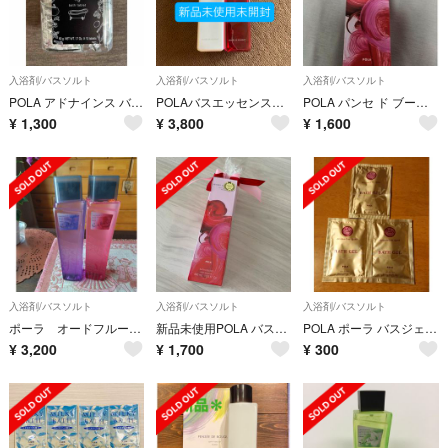
入浴剤/バスソルト
入浴剤/バスソルト
入浴剤/バスソルト
POLA アドナインス バスタブレット 未開封
POLAバスエッセンス【ルージュ+ブラン】2本セット
POLA パンセ ド ブーケ バスエッセンス ルージュ 400mL
¥
1,300
¥
3,800
¥
1,600
入浴剤/バスソルト
入浴剤/バスソルト
入浴剤/バスソルト
ポーラ オードフルールバスエッセンス ローズ＆ピュアカトレア
新品未使用POLA バスエッセンスルージュ
POLA ポーラ バスジェル 泡風呂
¥
3,200
¥
1,700
¥
300