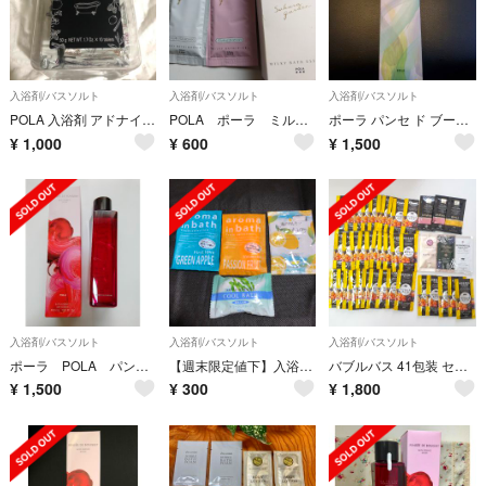
入浴剤/バスソルト
入浴剤/バスソルト
入浴剤/バスソルト
POLA 入浴剤 アドナインス バスタブレット
POLA ポーラ ミルキィバス ミルキーバス 入浴剤 さくら 6包
ポーラ パンセ ド ブーケ バスエッセンス ブラン
¥
1,000
¥
600
¥
1,500
入浴剤/バスソルト
入浴剤/バスソルト
入浴剤/バスソルト
ポーラ POLA パンセドブーケ バスエッセンス ルージュ
【週末限定値下】入浴剤 アロマインバス
バブルバス 41包装 セット フルーツカクテルの香り など
¥
1,500
¥
300
¥
1,800