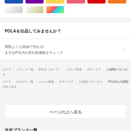
シルバー/銀色系
ゴールド/金色系
マルチカラー
POLAを出品してみませんか？
買取よりも高値で売れる!
まずはPOLAの売れ筋価格をチェック
ラクマ
ブランド一覧
POLA（ポーラ）
コスメ/美容
ボディケア
入浴剤/バスソル
ト
ラクマ
カテゴリ一覧
コスメ/美容
ボディケア
入浴剤/バスソルト
POLAの入浴剤/
バスソルト
ページの上へ戻る
注目ブランド一覧