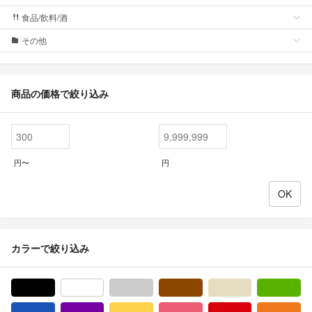
食品/飲料/酒
その他
商品の価格で絞り込み
円〜
円
カラーで絞り込み
ブラック/黒色系
ホワイト/白色系
グレー/灰色系
ブラウン/茶色系
ベージュ系
グ
ブルー・ネイビー/青色系
パープル/紫色系
イエロー/黄色系
ピンク/桃色系
レッド/赤色系
オ