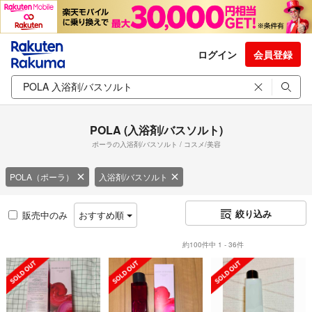
ログイン
会員登録
POLA (入浴剤/バスソルト)
ポーラの入浴剤/バスソルト / コスメ/美容
POLA（ポーラ）
入浴剤/バスソルト
絞り込み
販売中のみ
おすすめ順
約100件中 1 - 36件