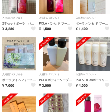
入浴剤/バスソルト
入浴剤/バスソルト
入浴剤/バスソルト
2本セットポーラ バスエッセンス レージュ 400ml
POLA パンセ ド ブーケ バスエッセンス ルージュ 400mL
ポーラ パンセ ド ブーケ バスエッセンス ブラン
¥
3,280
¥
1,500
¥
1,400
入浴剤/バスソルト
入浴剤/バスソルト
入浴剤/バスソルト
ポーラ タイムフォーユー 新品 M / mika ninagawaとのコラボ
POLA ボディーソープ、入浴剤
POLA LiLiasポーラリリアス ミルクバス 浴用化粧品250ml 未使用品
¥
7,000
¥
3,000
¥
4,000