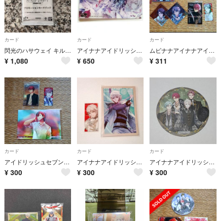
カード
カード
カード
閃光のハサウェイ キルケーの魔女 入場者特典カード プロモーションカードパック 2枚セット
アイナナアイドリッシュセブン展示会ジャケットビジュアルクリアカード大和千巳波原作
ムビナナアイナナアイドリッシュセブン悠トウマ御堂虎於カードシートまとめ
¥
1,080
¥
650
¥
311
カード
カード
カード
アイドリッシュセブンムビナナクリアカードソニーイヤホンブロマイドトウマ
アイナナアイドリッシュセブンムビナナクリアシーバースデーブロマイド棗巳波ŹOOĻ
アイナナアイドリッシュセブンEXPO特典フードコースターŹOOĻ悠巳波トウマ虎於
¥
300
¥
300
¥
300