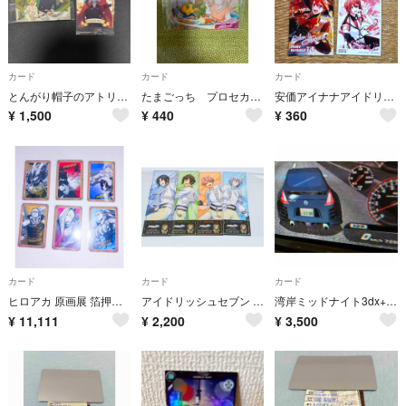
カード
カード
カード
とんがり帽子のアトリエ ツインウエハース メタリックカード 2枚セット
たまごっち プロセカ カードグミ めめっち 小豆沢こはね
安価アイナナアイドリッシュセブンEXPO特典フードコースターブロマイド陸セット
¥
1,500
¥
440
¥
360
カード
カード
カード
ヒロアカ 原画展 箔押しクリアカードコレクション エッジショット６点セット
アイドリッシュセブン フェア特典 和泉一織、二階堂大和、和泉三月、四葉環
湾岸ミッドナイト3dx+ チューニングカード
¥
11,111
¥
2,200
¥
3,500