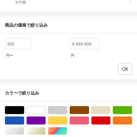
その他
商品の価格で絞り込み
円〜
円
カラーで絞り込み
ブラック/黒色系
ホワイト/白色系
グレー/灰色系
ブラウン/茶色系
ベージュ系
グ
ブルー・ネイビー/青色系
パープル/紫色系
イエロー/黄色系
ピンク/桃色系
レッド/赤色系
オ
シルバー/銀色系
ゴールド/金色系
マルチカラー