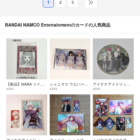
1
2
3
…
BANDAI NAMCO Entertainmentのカードの人気商品
【新品】NANA ツインウエハースカード 上原美里 キャラクターカード C-10 トレカ
シャニマス ウエハース3 No.36 コメティック カード
アイナナアイドリッシュセブンEXPO特典フードコースターŹOOĻ悠巳波トウマ虎於
¥350
¥333
¥300
アイナナアイドリッシュセブンムビナナクリアシーバースデーブロマイド棗巳波ŹOOĻ
アイドリッシュセブンムビナナクリアカードソニーイヤホンブロマイドトウマ
ムビナナアイナナアイドリッシュセブン悠トウマ御堂虎於カードシートまとめ