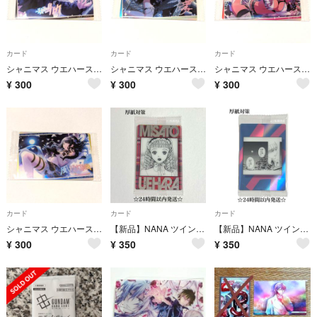
カード
カード
カード
シャニマス ウエハース3 No.26 斑鳩ルカ カード
シャニマス ウエハース3 No.24 七草にちか カード
シャニマス ウエハース3 No.19 和泉愛依 カード
¥
300
¥
300
¥
300
カード
カード
カード
シャニマス ウエハース3 No.02 風野灯織 カード
【新品】NANA ツインウエハースカード 上原美里 キャラクターカード C-10 トレカ
【新品】NANA ツインウエハースカード 章司 名言カード M-18 トレカ
¥
300
¥
350
¥
350