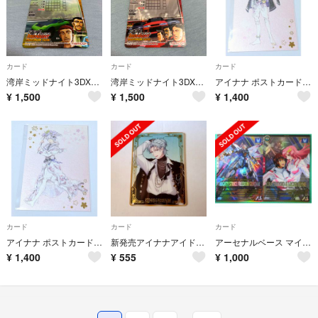
カード
カード
カード
湾岸ミッドナイト3DX+ 新品カード
湾岸ミッドナイト3DX+ 新品カード
アイナナ ポストカード 種村有菜先生 6th Anniversary 二階堂大和
¥
1,500
¥
1,500
¥
1,400
カード
カード
カード
アイナナ ポストカード 種村有菜先生 6th Anniversary 逢坂壮五
新発売アイナナアイドリッシュセブンEXPOクリアカード四葉環DECENNIUM
アーセナルベース マイティーストライクフリーダムガンダム キラ ラクス 匿名配送
¥
1,400
¥
555
¥
1,000