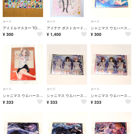
カード
カード
カード
アイドルマスター TOURS カード THEIDOLM STER
アイナナ ポストカード 種村有菜先生 6th Anniversary 四葉環
シャニマス ウエハース No.22 福丸小糸 カード
¥
300
¥
1,400
¥
300
カード
カード
カード
シャニマス ウエハース3 No.39 芹沢あさひ カード
シャニマス ウエハース3 No.36 コメティック カード
シャニマス ウエハース3 No.32 アルストロメリア カード
¥
333
¥
333
¥
333