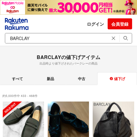
ログイン
会員登録
BARCLAYの値下げアイテム
出品時より値下げされたバークレーの商品
すべて
新品
中古
値下げ
約5,000件中 433 - 468件