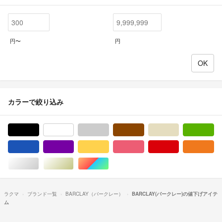
円〜
円
カラーで絞り込み
ブラック/黒色系
ホワイト/白色系
グレー/灰色系
ブラウン/茶色系
ベージュ系
グ
ブルー・ネイビー/青色系
パープル/紫色系
イエロー/黄色系
ピンク/桃色系
レッド/赤色系
オ
シルバー/銀色系
ゴールド/金色系
マルチカラー
ラクマ
ブランド一覧
BARCLAY（バークレー）
BARCLAY(バークレー)の値下げアイテ
ム