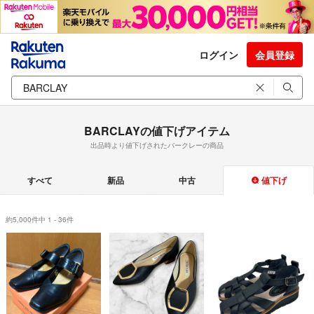
ログイン
会員登録
BARCLAYの値下げアイテム
出品時より値下げされたバークレーの商品
すべて
新品
中古
値下げ
約5,000件中 1 - 36件