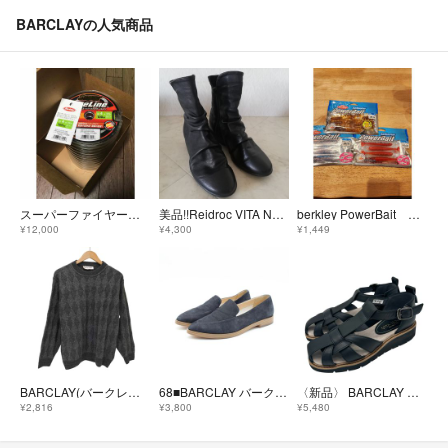
BARCLAYの人気商品
スーパーファイヤーライン 4号 1200m グリーン 新品未使用 中深海
美品!!Reidroc VITA NOVA 本革ショートブーツ 23.5cm
berkley PowerBait バークレイ パワーベイト
¥12,000
¥4,300
¥1,449
BARCLAY(バークレー) イタリア製 アルパカ混 クルーネックウールニット
68■BARCLAY バークレー 本革ポインテッドスリッポン(24ｃｍ)美品
〈新品〉 BARCLAY 【23EEE】Tストラップ コンフォートシューズ 黒
¥2,816
¥3,800
¥5,480