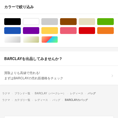
カラーで絞り込み
ブラック/黒色系
ホワイト/白色系
グレー/灰色系
ブラウン/茶色系
ベージュ系
グ
ブルー・ネイビー/青色系
パープル/紫色系
イエロー/黄色系
ピンク/桃色系
レッド/赤色系
オ
シルバー/銀色系
ゴールド/金色系
マルチカラー
BARCLAYを出品してみませんか？
買取よりも高値で売れる!
まずはBARCLAYの売れ筋価格をチェック
ラクマ
ブランド一覧
BARCLAY（バークレー）
レディース
バッグ
ラクマ
カテゴリ一覧
レディース
バッグ
BARCLAYのバッグ