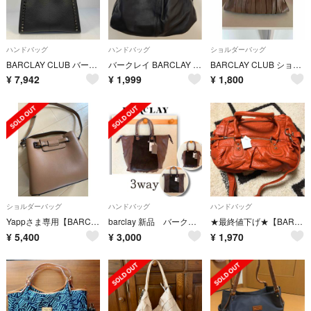
ハンドバッグ
ハンドバッグ
ショルダーバッグ
BARCLAY CLUB バークレイ スタッズ付き ハンドバッグ ブラック
バークレイ BARCLAY ハンドバッグ ショルダーバッグ レディース 黒
BARCLAY CLUB ショルダーバック レディース
¥
7,942
¥
1,999
¥
1,800
ショルダーバッグ
ハンドバッグ
ハンドバッグ
Yappさま専用【BARCLAY】2WAYバッグ
barclay 新品 バークレー 本革 ホースヘアー 3wayトートバッグ A4
★最終値下げ★【BARCLAY】オレンジバッグ
¥
5,400
¥
3,000
¥
1,970