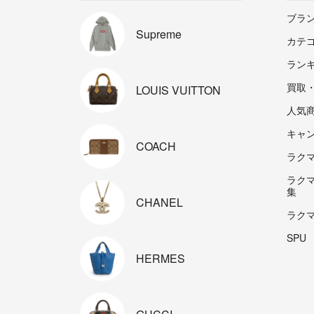
ブラ
Supreme
カテ
ラン
買取
LOUIS
VUITTON
人気
キャ
COACH
ラクマp
ラク
集
CHANEL
ラク
SPU
HERMES