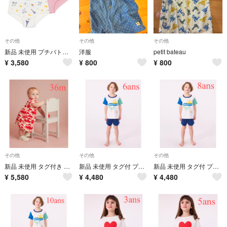
その他
その他
その他
新品 未使用 プチバトー ハイウェスト ショーツ パリ ドット 3枚組 8ans
洋服
petit bateau
¥
3,580
¥
800
¥
800
その他
その他
その他
新品 未使用 タグ付き プチバトー スウェット 半袖 ワンピース 36m
新品 未使用 タグ付 プチバトー オーガニック 半袖 パジャマ ビーチ 6ans
新品 未使用 タグ付 プチバトー オーガニック 半袖 パジャマ ビーチ 8ans
¥
5,580
¥
4,480
¥
4,480