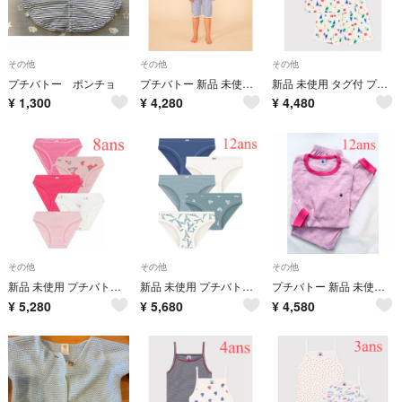
その他
その他
その他
プチバトー ポンチョ
プチバトー 新品 未使用 タグ付き 半袖 パジャマ フラワー ブルー 4ans
新品 未使用 タグ付 プチバトー 半袖 パジャマ パリ 名所 5ans
¥
1,300
¥
4,280
¥
4,480
その他
その他
その他
新品 未使用 プチバトー ショーツ ５枚組 フラワー ピンク ミラレ 8ans
新品 未使用 プチバトー ショーツ ５枚組 エッフェル塔 ハート 12ans
プチバトー 新品 未使用 長袖 パジャマ ミラレボーダー ピンク 12ans
¥
5,280
¥
5,680
¥
4,580