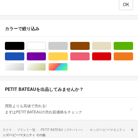
カラーで絞り込み
ブラック/黒色系
ホワイト/白色系
グレー/灰色系
ブラウン/茶色系
ベージュ系
グ
ブルー・ネイビー/青色系
パープル/紫色系
イエロー/黄色系
ピンク/桃色系
レッド/赤色系
オ
シルバー/銀色系
ゴールド/金色系
マルチカラー
PETIT BATEAUを出品してみませんか？
買取よりも高値で売れる!
まずはPETIT BATEAUの売れ筋価格をチェック
ラクマ
ブランド一覧
PETIT BATEAU（プチバトー）
キッズ/ベビー/マタニティ
キ
ッズ/ベビー/マタニティ その他