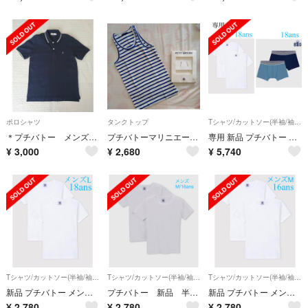
ポロシャツ
タンクトップ
Tシャツ/カットソー(半袖/袖なし)
＊プチバトー メンズポロシャツ 紺 M 親子リンク出来ます＊
プチバトーマリニエール・タンクトップ
専用 新品 プチバトー 18ans 18ans
¥
3,000
¥
2,680
¥
5,740
Tシャツ/カットソー(半袖/袖なし)
Tシャツ/カットソー(半袖/袖なし)
Tシャツ/カットソー(半袖/袖なし)
新品 プチバトー メンズ L ホワイト 半袖 Ｔシャツ ２枚組
プチバトー 新品 半袖 ホワイトTシャツ 2枚組 メンズM/16ans
新品 プチバトー メンズ M ホワイト 半袖 Ｔシャツ ２枚組
¥
2,780
¥
2,780
¥
2,780