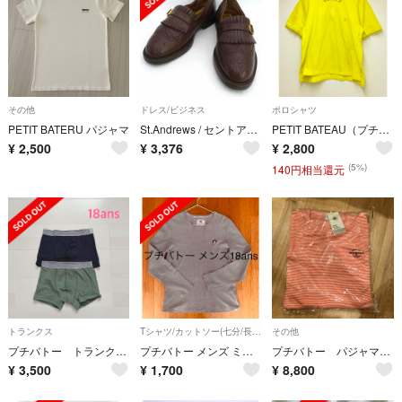
その他
ドレス/ビジネス
ポロシャツ
PETIT BATERU パジャマ
St.Andrews / セントアンドリュース ◆タッセルローファー/ウイングチップ/レザー/ブラウン/サイズ41 【メンズ/MEN/男性/ボーイズ/紳士】【靴/クツ/シューズ/SHOES】 メンズファッション【中古】 [0220526501]
PETIT BATEAU（プチバトー）ライン 半袖 ポロシャツ【E5217-007】
¥
2,500
¥
3,376
¥
2,800
(5%)
140円相当還元
トランクス
Tシャツ/カットソー(七分/長袖)
その他
プチバトー トランクス2枚組 18ans
プチバトー メンズ ミラレ長袖カットソー 18 ans（Lサイズ くらい）
プチバトー パジャマ 新品
¥
3,500
¥
1,700
¥
8,800