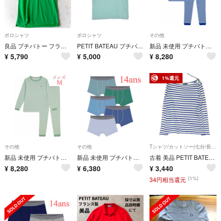
ポロシャツ
ポロシャツ
その他
良品 プチバトー フランス製 メンズXL刺繍ワンポイント ポロシャツ 緑グリーン
PETIT BATEAU プチバトー ポロシャツ L 緑 【古着】【中古】【送料無料】
新品 未使用 プチバトー メンズM 長袖 パジャマ ミラレ ブルー 16ans
¥
5,790
¥
5,000
¥
8,280
1%還元
その他
その他
Tシャツ/カットソー(七分/長袖)
新品 未使用 プチバトー メンズM 長袖 パジャマ ミラレ グリーン 16ans
新品 未使用 プチバトー メンズ トランクス 5枚組 ボクサー 無地 14ans
古着 美品 PETIT BATEAU プチバトー ボーダー柄 長袖 Tシャツ S ブルー ロンT メンズ
¥
8,280
¥
6,380
¥
3,440
(1%)
34円相当還元