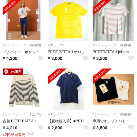
Tシャツ/カットソー(半袖/袖なし)
ポロシャツ
Tシャツ/カットソー(半袖/袖なし)
プチバトー ボクシー Tシャツ 白地 ブルー文字
PETIT BATEAU ポロシャツ イエロー プチバトー
PETITBATEAU jet'aime Tシャツ
¥
4,300
¥
2,000
¥
2,500
1%還元
Tシャツ/カットソー(七分/長袖)
ポロシャツ
Tシャツ/カットソー(半袖/袖なし)
古着 PETIT BATEAU プチバトー フランス製 ボーダー 長袖 Tシャツ S 生成り ロンT メンズ
【夏物新入荷】■PETIT BATEAU/プチバトー■ポロシャツ/半袖 ネイビー/紺 メンズ M【中古】夏 514042
専用です。プチバトー レディース Tシャツ 試着のみ
¥
4,210
¥
2,890
¥
3,500
(1%)
42円相当還元