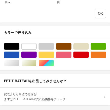
円〜
円
カラーで絞り込み
ブラック/黒色系
ホワイト/白色系
グレー/灰色系
ブラウン/茶色系
ベージュ系
グ
ブルー・ネイビー/青色系
パープル/紫色系
イエロー/黄色系
ピンク/桃色系
レッド/赤色系
オ
シルバー/銀色系
ゴールド/金色系
マルチカラー
PETIT BATEAUを出品してみませんか？
買取よりも高値で売れる!
まずはPETIT BATEAUの売れ筋価格をチェック