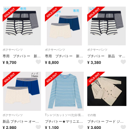
ボクサーパンツ
ボクサーパンツ
ボクサーパンツ
専用 プチバトー 新品マリニエール＆ミラレトランクス2枚組×3点 S/14a
専用 プチバトー 新品 トランクス2枚組×３ 16ans/Mサイズ
プチバトー 新品 マリニエール＆ミラレ トランクス メンズL/18ans
¥
9,700
¥
8,800
¥
3,380
ボクサーパンツ
Tシャツ/カットソー(七分/長袖)
その他
新品 プチバトー オーガニック メンズ 16ans トランクス ２枚組
プチバトー★マリニエールクルーネック長袖T(レディースL)
プチバトー フード ジャケット sizeXXS/オフホワイト ◇■ メンズ
¥
2,980
¥
1,100
¥
3,600