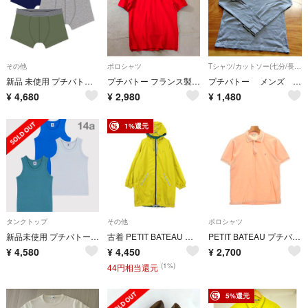
その他
ポロシャツ
Tシャツ/カットソー(七分/長袖)
新品 未使用 プチバトー メンズ トランクス 3枚組 ボクサー 無地 14ans
プチバトー フランス製 胸刺繍ロゴ 鹿の子ポロシャツ カノコ 濃オレンジ 美品
プチバトー メンズ ミラレ 長袖カットソー18 ans
¥
4,680
¥
2,980
¥
1,480
1%還元
タンクトップ
その他
ポロシャツ
新品未使用 プチバトー タンクトップ 3枚組 14ans
古着 PETIT BATEAU プチバトー 長袖 リバーシブル フーディジャケット 1 イエロー メンズ
PETIT BATEAU プチバトー ポロシャツ L ピンク 【古着】【中古】【送料無料】
¥
4,580
¥
4,450
¥
2,700
(1%)
44円相当還元
5%還元