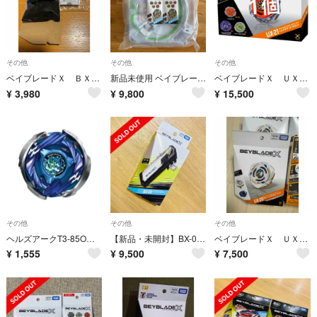
その他
その他
その他
ベイブレードＸ ＢＸ５０ ランダムブースター Ｖｏｌ１１
新品未使用 ベイブレードX BX-10 エクストリームスタジアム
ベイブレードＸ ＵＸ２１ ヘルズネザーデッキセット
¥
3,980
¥
9,800
¥
15,500
その他
その他
その他
ヘルズアークT3-85O ベイブレードX
【新品・未開封】BX-09 ベイバトルパス ベイブレードX BEYBLADE X
ベイブレードＸ ＵＸ２０ スターター グローリーワルキューレＬＦ
¥
1,555
¥
9,500
¥
7,500