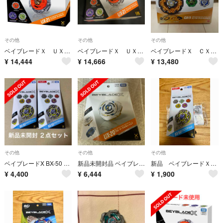
その他
その他
その他
ベイブレードＸ ＵＸ２１ ヘルズネザーデッキセット
ベイブレードＸ ＵＸ２１ ヘルズネザーデッキセット
ベイブレードＸ ＣＸ１１ エンペラーマイトデッキセット
¥
14,444
¥
14,666
¥
13,480
その他
その他
その他
ベイブレードX BX-50 ランダムブースター Vol.11 新品未開封 2点セット
新品未開封品 ベイブレードＸ ＵＸ２０ スターター グローリーワルキューレＬＦ
新品 ベイブレードＸ ＢＸ５０ ランダムブースター Ｖｏｌ１１
¥
4,400
¥
6,444
¥
1,900