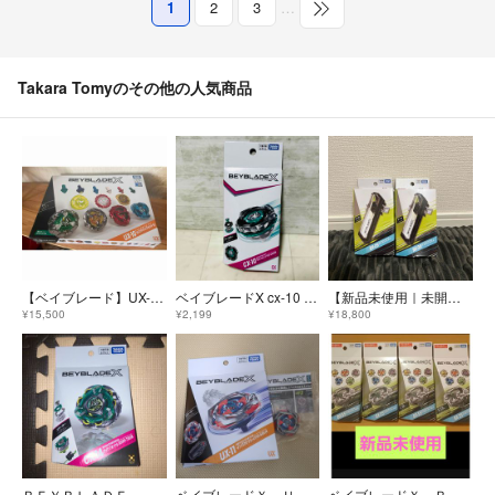
1
2
3
…
Takara Tomyのその他の人気商品
【ベイブレード】UX-10 カスタマイズセットＵ 海外版正規品 未使用 箱開封済
ベイブレードX cx-10 ウルフハント F0-60DB ベイコードウルフハント
【新品未使用｜未開封】BX-09 ベイバトルパス ベイブレードX BEYBLADE X 2箱セット
¥15,500
¥2,199
¥18,800
ＢＥＹＢＬＡＤＥ Ｘ ＣＸ−１４ スターター ナイトフォートレスＧＶ８−７０ＵＮ
ベイブレードＸ ＵＸ１１ スターター インパクトドレイク９−６０ＬＲ
ベイブレードＸ ＢＸ３５ ランダムブースター Ｖｏｌ．４