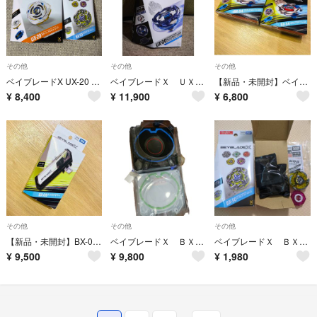
その他
その他
その他
ベイブレードX UX-20 グローリーワルキューレLF ＆ BX-50 ランダムブースターVol.11 2種セット
ベイブレードＸ ＵＸ−００ サムライセイバー５−６０Ｋメタルコート：サムライブルーサッカー日本 付属ブレード
【新品・未開封】ベイブレードＸ ＢＸ３４ スターター コバルトドラグーン２−６０Ｃ 2個セット
¥
8,400
¥
11,900
¥
6,800
その他
その他
その他
【新品・未開封】BX-09 ベイバトルパス ベイブレードX BEYBLADE X
ベイブレードＸ ＢＸ３７ ダブルエクストリームスタジアムセット
ベイブレードＸ ＢＸ５０ ランダムブースター Ｖｏｌ１１
¥
9,500
¥
9,800
¥
1,980