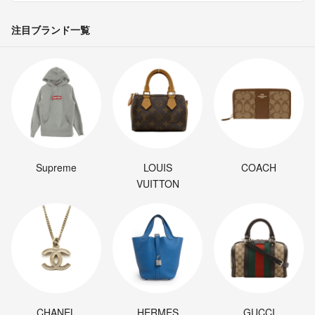
注目ブランド一覧
Supreme
LOUIS
COACH
VUITTON
CHANEL
HERMES
GUCCI