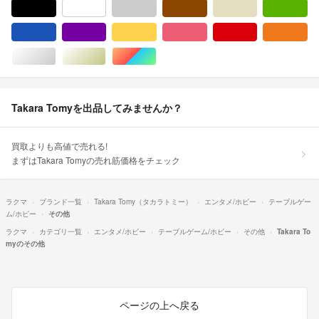
ブラック/黒色系
ホワイト/白色系
グレー/灰色系
ブラウン/茶色系
ベージュ系
グ
ブルー・ネイビー/青色系
パープル/紫色系
イエロー/黄色系
ピンク/桃色系
レッド/赤色系
オ
シルバー/銀色系
ゴールド/金色系
マルチカラー
Takara Tomyを出品してみませんか？
買取よりも高値で売れる!
まずはTakara Tomyの売れ筋価格をチェック
ラクマ
ブランド一覧
Takara Tomy（タカラトミー）
エンタメ/ホビー
テーブルゲー
ム/ホビー
その他
ラクマ
カテゴリ一覧
エンタメ/ホビー
テーブルゲーム/ホビー
その他
Takara To
myのその他
ページの上へ戻る