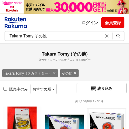
ログイン
会員登録
Takara Tomy (その他)
タカラトミーのその他 / エンタメ/ホビー
Takara Tomy（タカラトミー）
その他
絞り込み
販売中のみ
おすすめ順
約1,000件中 1 - 36件