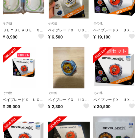
その他
その他
その他
ＢＥＹＢＬＡＤＥ Ｘ ＢＸ−１０ エクストリースタジアム×2個セット
ベイブレードＸ ＵＸ２０ スターター グローリーワルキューレＬＦ パーツ抜粋なし(未使用ベイコード付)
ベイブレードＸ ＵＸ２１ ヘルズネザーデッキセット
¥
8,980
¥
6,500
¥
19,100
その他
その他
その他
ベイブレードＸ ＵＸ２１ ヘルズネザーデッキセット
ベイブレードＸ ＵＸ１４ スターター スコーピオスピア０−７０Ｚ
ベイブレードＸ ＵＸ２１ ヘルズネザーデッキセット×2個セット
¥
29,000
¥
2,300
¥
30,500