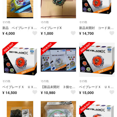
その他
その他
その他
新品 ベイブレードＸ ＢＸ３４ スターター コバルトドラグーン２−６０Ｃ
ベイブレードX
新品未開封 コード未使用 ベイブレードＸ ＵＸ２１ ヘルズネザーデッキセット
¥
4,000
¥
1,000
¥
14,700
その他
その他
その他
ベイブレードＸ ＵＸ２１ ヘルズネザーデッキセット 新品未開封
【新品未開封 ３個セット】ＢＥＹＢＬＡＤＥ Ｘ ＵＸ−２０ １個 ＢＸ−５０ ２個
ベイブレードＸ ＵＸ２１ ヘルズネザーデッキセット
¥
14,500
¥
10,980
¥
15,000