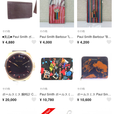
その他
その他
その他
■美品■ Paul Smith ポールスミス リザード型押しレザー カードケース カード入れ 名刺入れ ビジネス 紳士 メンズ ブラウン系 DN6103
Paul Smith Barbour "Log Wood" ピンバッジ
Paul Smith Barbour "Beach Hut" ピンバッジ
¥
4,880
¥
4,000
¥
4,200
その他
その他
その他
ポールスミス 腕時計 Closed Eyes クローズド アイズ 1116-T021786 クォーツ メンズ ゴールド系 不動 ID67191 中古
Paul Smith ポールスミス サイクルグローブ柄 ポリエステル/レザ― パソコンケース クラッチバッグ マルチカラー K2606-k028
ポールスミス Paul Smith WALLET
¥
20,000
¥
10,780
¥
10,600