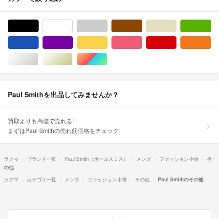
ブラック/黒色系
ホワイト/白色系
グレー/灰色系
ブラウン/茶色系
ベージュ系
グ
ブルー・ネイビー/青色系
パープル/紫色系
イエロー/黄色系
ピンク/桃色系
レッド/赤色系
オ
シルバー/銀色系
ゴールド/金色系
マルチカラー
Paul Smithを出品してみませんか？
買取よりも高値で売れる!
まずはPaul Smithの売れ筋価格をチェック
ラクマ
ブランド一覧
Paul Smith（ポールスミス）
メンズ
ファッション小物
そ
の他
ラクマ
カテゴリ一覧
メンズ
ファッション小物
その他
Paul Smithのその他