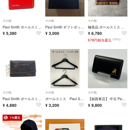
その他
その他
その他
Paul Smith ポールスミス レザー コインケース コインパース 小銭入れ レディース メンズ レッド系 DP5032
Paul Smith ギフトボックス 空箱
極美品 ポールスミス 名刺入れ カードケース レザー マルチストライプ ボルドー
¥
5,380
¥
3,000
¥
6,780
(10%)
678円相当還元
その他
その他
その他
Paul Smith ポールスミス レザー 6連 キーケース 鍵入れ メンズ レディース ブラック系 DP4848
ポールスミス Paul Smith 純正ハンガー ハンガー2本セット スーツハンガー ズボン掛付ハンガー ブランドハンガー
【姫路東店】 中古 Paul Smith | ポール・スミス カードケース マーケトリー ブライトストライプ ラビット 873734 P162 ブラック 【124】
¥
4,880
¥
3,200
¥
9,800
1%還元