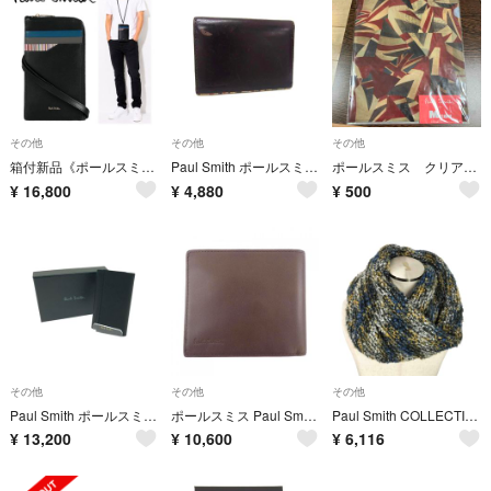
その他
その他
その他
箱付新品《ポールスミス》レザーフラグメントケース スマホショルダー ユニセックス
Paul Smith ポールスミス レザー カードケース パスケース カード入れ 定期入れ メンズ レディース ブラウン系 DN0415
ポールスミス クリアファイル
¥
16,800
¥
4,880
¥
500
その他
その他
その他
Paul Smith ポールスミス ユニセックス 6連 キーケース マルチストライプ M1A-1981X-BMULTS ブラック
ポールスミス Paul Smith WALLET
Paul Smith COLLECTION(ポールスミスコレクション) メンズ
¥
13,200
¥
10,600
¥
6,116