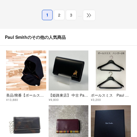
1
2
3
…
Paul Smithのその他の人気商品
美品/廃番【ポールスミス】ウール ニット フードウォーマー 黒ブラック×オレンジ
【姫路東店】 中古 Paul Smith | ポール・スミス カードケース マーケトリー ブライトストライプ ラビット 873734 P162 ブラック 【124】
ポールスミス Paul Smith 純正ハンガー ハンガー2本セット スーツハンガー ズボン掛付ハンガー ブランドハンガー
¥13,880
¥9,800
¥3,200