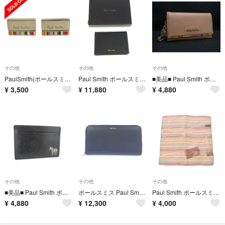
その他
その他
その他
PaulSmith(ポールスミス) カフス シルバー×オレンジ×マルチ マルチストライプ
Paul Smith ポールスミス カードケース M1A-4776-AMULTI ブラック
■美品■ Paul Smith ポールスミス レザー フラワー 花柄 4連 キーケース 鍵入れ レディース ベージュ系 DM5270
¥
3,500
¥
11,880
¥
4,880
その他
その他
その他
■美品■ Paul Smith ポールスミス ゼブラ レザー カードケース カード入れ パスケース 定期入れ レディース ブラック系 DM4170
ポールスミス Paul Smith WALLET
Paul Smith ポールスミス 小物類（その他） その他（柄物・カラフル） 【古着】【中古】【送料無料】
¥
4,880
¥
12,300
¥
4,000