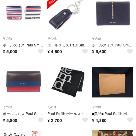
その他
その他
その他
ポールスミス Paul Smith カフス
ポールスミス Paul Smith KEY HOLDER
ポールスミス Paul Smith CARD CASE
¥
5,000
¥
4,600
¥
5,600
その他
その他
その他
ポールスミス Paul Smith CARD CASE
Paul Smith ポールスミス 小物類（その他） 黒 【古着】【中古】【送料無料】
■美品■ Paul Smith ポールスミス レザー カードケース カード入れ パスケース 定期入れ レディース ベージュ系 DN2768
¥
5,800
¥
2,700
¥
4,880