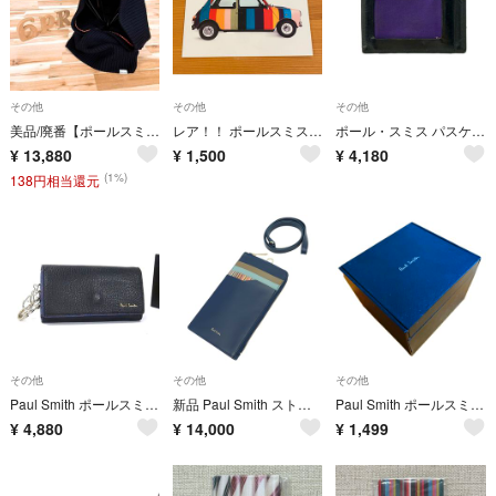
その他
その他
その他
美品/廃番【ポールスミス】ウール ニット フードウォーマー 黒ブラック×オレンジ
レア！！ ポールスミス ミニクーパー ポストカード
ポール・スミス パスケース メンズ Paul Smith
¥
13,880
¥
1,500
¥
4,180
(1%)
138円相当還元
その他
その他
その他
Paul Smith ポールスミス レザー 4連 キーケース 鍵入れ メンズ レディース ブラック系 DP1311
新品 Paul Smith ストライプスロット レザーフラグメントケース カードケース ターコイズ BPS376 スマホショルダー ポールスミス メンズ 5CH/E07206/LUL06/
Paul Smith ポールスミス 腕時計用 空箱 ケース ギフトボックス
¥
4,880
¥
14,000
¥
1,499