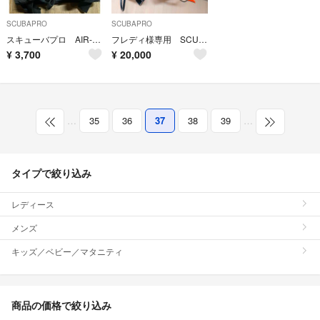
SCUBAPRO
SCUBAPRO
スキューバプロ AIR-2搭載BCD ストラップ付き
フレディ様専用 SCUBAPRO ダイビング 重機材 1式
¥
3,700
¥
20,000
…
35
36
37
38
39
…
タイプで絞り込み
レディース
メンズ
キッズ／ベビー／マタニティ
商品の価格で絞り込み