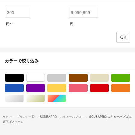
円〜
円
カラーで絞り込み
ブラック/黒色系
ホワイト/白色系
グレー/灰色系
ブラウン/茶色系
ベージュ系
グ
ブルー・ネイビー/青色系
パープル/紫色系
イエロー/黄色系
ピンク/桃色系
レッド/赤色系
オ
シルバー/銀色系
ゴールド/金色系
マルチカラー
ラクマ
ブランド一覧
SCUBAPRO（スキューバプロ）
SCUBAPRO(スキューバプロ)の
値下げアイテム