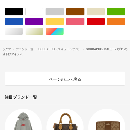
ブラック/黒色系
ホワイト/白色系
グレー/灰色系
ブラウン/茶色系
ベージュ系
グ
ブルー・ネイビー/青色系
パープル/紫色系
イエロー/黄色系
ピンク/桃色系
レッド/赤色系
オ
シルバー/銀色系
ゴールド/金色系
マルチカラー
ラクマ
ブランド一覧
SCUBAPRO（スキューバプロ）
SCUBAPRO(スキューバプロ)の
値下げアイテム
ページの上へ戻る
注目ブランド一覧