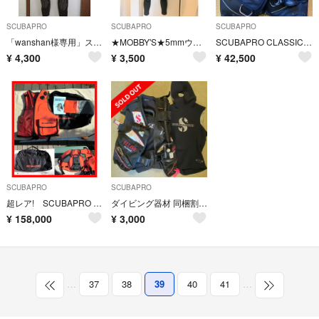
SCUBAPRO
SCUBAPRO
SCUBAPRO
「wanshan様専用」スキューバプロ ウエットスーツ
★MOBBY'S★5mmウェットスーツ/レディース
SCUBAPRO CLASSIC ADVENTURE 2
¥
4,300
¥
3,500
¥
42,500
SCUBAPRO
SCUBAPRO
超レア! SCUBAPRO スキューバプロ スタビ ディラー品 ラストプライス！
ダイビング器材 同梱割引に応じます scuba pro BCD レディースXS
¥
158,000
¥
3,000
…
37
38
39
40
41
…