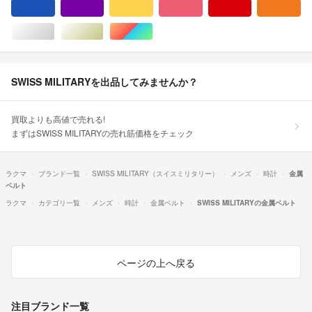
ブルー・ネイビー/青色系
パープル/紫色系
イエロー/黄色系
ピンク/桃色系
レッド/赤色系
オ
シルバー/銀色系
ゴールド/金色系
マルチカラー
SWISS MILITARYを出品してみませんか？
買取よりも高値で売れる!
まずはSWISS MILITARYの売れ筋価格をチェック
ラクマ
ブランド一覧
SWISS MILITARY（スイスミリタリー）
メンズ
時計
金属
ベルト
ラクマ
カテゴリ一覧
メンズ
時計
金属ベルト
SWISS MILITARYの金属ベルト
ページの上へ戻る
注目ブランド一覧