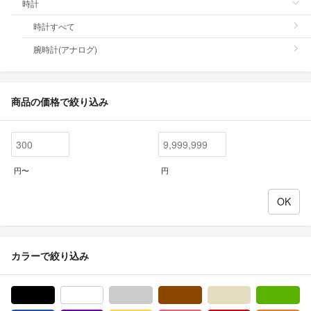
時計
時計すべて
腕時計(アナログ)
商品の価格で絞り込み
円〜
円
カラーで絞り込み
ブラック/黒色系
ホワイト/白色系
グレー/灰色系
ブラウン/茶色系
ベージュ系
グ