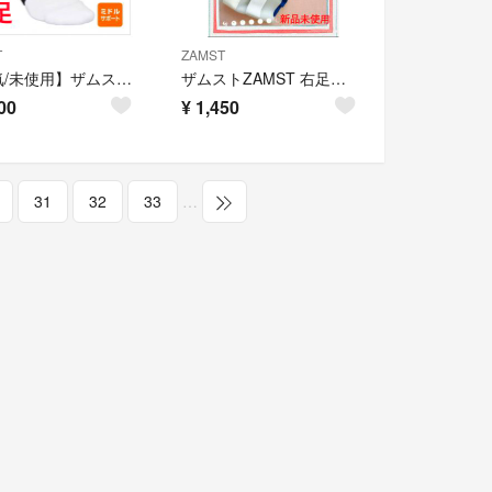
T
ZAMST
【人気/未使用】ザムスト A1 XLサイズ（足首用サポーター 右足）
ザムストZAMST 右足首用 XLsize A2−DX 捻挫保護サポート抜群
00
¥
1,450
31
32
33
…