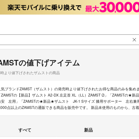
AMSTの値下げアイテム
品時より値下げされたザムストの商品
人気ブランドZAMST（ザムスト）の発売時より値下げされたお得な商品のみを集め
「ZAMSTの【新品】ザムスト A2-DX 左足首 XL（LL）ZAMST ➁」「ZAMS
格安 左用」「ZAMSTの★新品★ザムスト JK-1 Sサイズ 膝用サポーター 左
4,000点以上のZAMSTの通販できる商品を販売中です。 新品未使用のものから、
すべて
新品