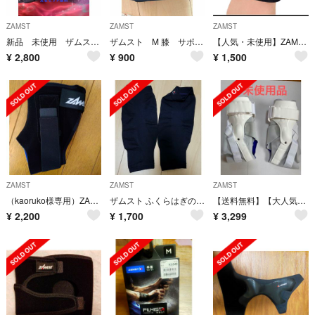
ZAMST
ZAMST
ZAMST
新品 未使用 ザムスト 足首用サポーター A2-DX 左右 XLサイズ
ザムスト M 膝 サポーター 試着のみ
【人気・未使用】ZAMSTザムストJK-1 Mサイズ（ひざ用サポーター左右兼用
¥
2,800
¥
900
¥
1,500
ZAMST
ZAMST
ZAMST
（kaoruko様専用）ZAMSTザムスト ANKLE A1-S Mサイズ 左足
ザムスト ふくらはぎの圧迫 薄型 1.1mm 通気性 伸縮性 シームレス LL
【送料無料】【大人気】ZAMST A2-DX 足首サポーター XL 左右セット
¥
2,200
¥
1,700
¥
3,299