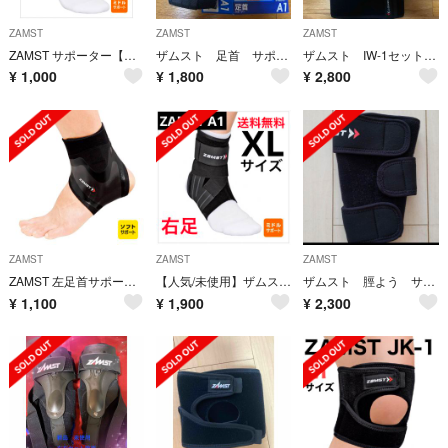
ZAMST
ZAMST
ZAMST
ZAMST サポーター【中古】左足首用Sサイズ
ザムスト 足首 サポーター 左L
ザムスト IW-1セット アイシングセット
¥
1,000
¥
1,800
¥
2,800
ZAMST
ZAMST
ZAMST
ZAMST 左足首サポーター
【人気/未使用】ザムスト A1 XLサイズ（足首用サポーター 右足）
ザムスト 脛よう サポーター 右 M
¥
1,100
¥
1,900
¥
2,300