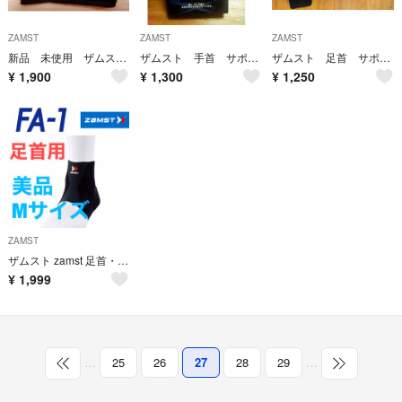
ZAMST
ZAMST
ZAMST
新品 未使用 ザムスト JK-1 ヒザ用サポーター 左右兼用 Ｓサイズ
ザムスト 手首 サポーター レディース M
ザムスト 足首 サポーター 左用 サイズS 黒
¥
1,900
¥
1,300
¥
1,250
ZAMST
ザムスト zamst 足首・アキレス腱用サポータ FA-1 Mサイズ
¥
1,999
…
25
26
27
28
29
…