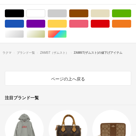
ブラック/黒色系
ホワイト/白色系
グレー/灰色系
ブラウン/茶色系
ベージュ系
グ
ブルー・ネイビー/青色系
パープル/紫色系
イエロー/黄色系
ピンク/桃色系
レッド/赤色系
オ
シルバー/銀色系
ゴールド/金色系
マルチカラー
ラクマ
ブランド一覧
ZAMST（ザムスト）
ZAMST(ザムスト)の値下げアイテム
ページの上へ戻る
注目ブランド一覧