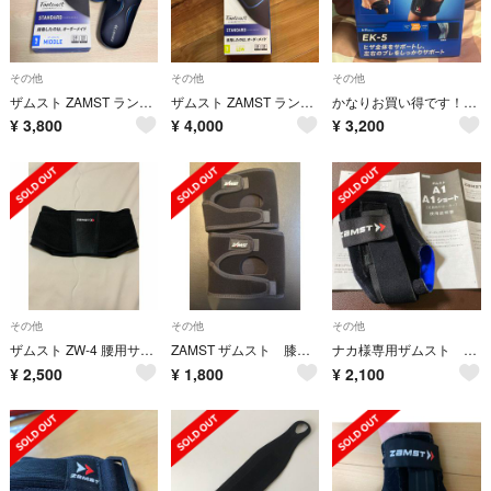
その他
その他
その他
ザムスト ZAMST ランニング インソール Footcraft STANDAR
ザムスト ZAMST ランニング インソール Footcraft STANDAR
かなりお買い得です！膝サポーター
¥
3,800
¥
4,000
¥
3,200
その他
その他
その他
ザムスト ZW-4 腰用サポーター Mサイズ
ZAMST ザムスト 膝用サポーター JK-1 サイズ S 2個
ナカ様専用ザムスト 足首サポーター a1 zamst 右足用 M size
¥
2,500
¥
1,800
¥
2,100