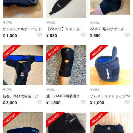
その他
その他
その他
ザムストエルボーバンド
【ZAMST】リストラップ 手首用サポーター 左右兼用 Lサイズ
ZAMST 足のサポーター 即購入ok
¥
1,000
¥
530
¥
550
その他
その他
その他
新春、再び大幅値下げ！ザムストショルダーサポーター
膝 ZAMST靭帯用サポーター
ザムストリストラップ/Ｍ
¥
3,000
¥
1,500
¥
1,000