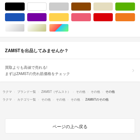
ブラック/黒色系
ホワイト/白色系
グレー/灰色系
ブラウン/茶色系
ベージュ系
グ
ブルー・ネイビー/青色系
パープル/紫色系
イエロー/黄色系
ピンク/桃色系
レッド/赤色系
オ
シルバー/銀色系
ゴールド/金色系
マルチカラー
ZAMSTを出品してみませんか？
買取よりも高値で売れる!
まずはZAMSTの売れ筋価格をチェック
ラクマ
ブランド一覧
ZAMST（ザムスト）
その他
その他
その他
ラクマ
カテゴリ一覧
その他
その他
その他
ZAMSTのその他
ページの上へ戻る