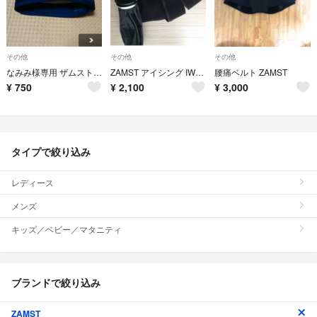
その他
その他
その他
なみみ様専用 ザムスト JKバンド Mサイズ
ZAMST アイシング IW-1、アイスバック X-united セット
腰痛ベルト ZAMST
¥
750
¥
2,100
¥
3,000
タイプで絞り込み
レディース
メンズ
キッズ／ベビー／マタニティ
ブランドで絞り込み
ZAMST