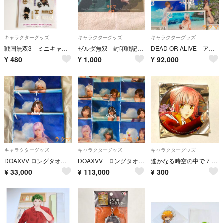
キャラクターグッズ
キャラクターグッズ
キャラクターグッズ
戦国無双3 ミニキャラデコステッカー 立花宗茂 立花誾千代 島津義弘 毛利元就 転写式 シール ステッカー 戦国無双
ゼルダ無双 封印戦記 クリアシート カラモ ゴーレム 特典
DEAD OR ALIVE アクリルボード11キャラ DOAXVV
¥
480
¥
1,000
¥
92,000
キャラクターグッズ
キャラクターグッズ
キャラクターグッズ
DOAXVV ロングタオル 第3弾 3キャラ
DOAXVV ロングタオル 9キャラ
遙かなる時空の中で 7 ＡＧＦ来場者特典 非売品 缶バッジ天野七緒 ネオロマンス
¥
33,000
¥
113,000
¥
300