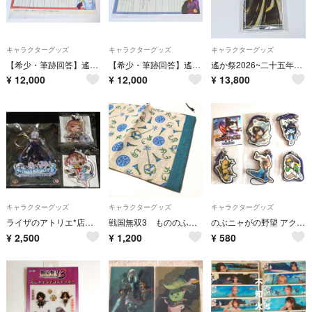
キャラクターグッズ
キャラクターグッズ
キャラクターグッズ
【希少・筆跡回答】遙かなる時空の中で3 Ultimate 婚姻届 銀
【希少・筆跡回答】遙かなる時空の中で3 Ultimate 婚姻届 リズヴァーン
遙か祭2026~二十五年の宴〜くじA賞 ポートレートアクリルブロック 安倍泰明
¥
12,000
¥
12,000
¥
13,800
キャラクターグッズ
キャラクターグッズ
キャラクターグッズ
ライザのアトリエ*店舗特典
戦国無双3 もののふ和雑貨 ブックカバー 文庫サイズ 長宗我部元親 戦国 武将 家紋 ダークグリーン 麻 和雑貨 総柄 コーエー
のぶニャがの野望 アクリル 根付 濃姫ニャン 森ニャンまるかニィ才蔵 ガラシャム ニャりた甲斐姫 キーホルダー 信長の野望
¥
2,500
¥
1,200
¥
580