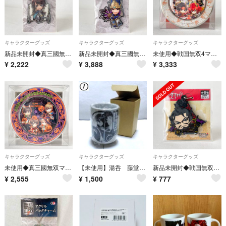
キャラクターグッズ
キャラクターグッズ
キャラクターグッズ
新品未開封◆真三國無双6ミニキャラアクリルキーホルダー鍾会アクキー
新品未開封◆真三國無双6ミニキャラアクリルキーホルダーアクキー司馬懿
未使用◆戦国無双4マグネット付きトレイ缶菓子無しコーエーテクモ
¥
2,222
¥
3,888
¥
3,333
キャラクターグッズ
キャラクターグッズ
キャラクターグッズ
未使用◆真三國無双マグネット付きトレイ缶ハロウィンVer.菓子無しコーエーテクモ
【未使用】湯呑 藤堂高虎 戦国無双
新品未開封◆戦国無双4 Empires つままれミニキーチェーン織田信長非売品
¥
2,555
¥
1,500
¥
777