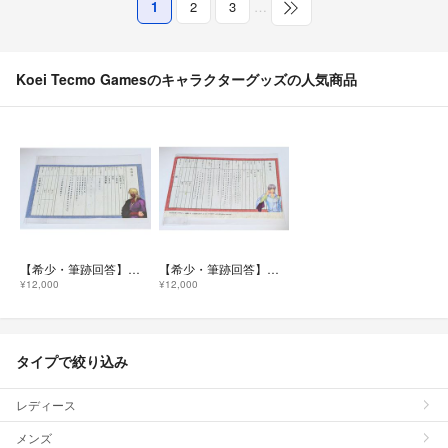
1
2
3
…
Koei Tecmo Gamesのキャラクターグッズの人気商品
【希少・筆跡回答】遙かなる時空の中で3 Ultimate 婚姻届 リズヴァーン
【希少・筆跡回答】遙かなる時空の中で3 Ultimate 婚姻届 銀
¥12,000
¥12,000
タイプで絞り込み
レディース
メンズ