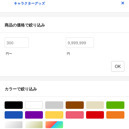
キャラクターグッズ
商品の価格で絞り込み
円〜
円
カラーで絞り込み
ブラック/黒色系
ホワイト/白色系
グレー/灰色系
ブラウン/茶色系
ベージュ系
グ
ブルー・ネイビー/青色系
パープル/紫色系
イエロー/黄色系
ピンク/桃色系
レッド/赤色系
オ
シルバー/銀色系
ゴールド/金色系
マルチカラー