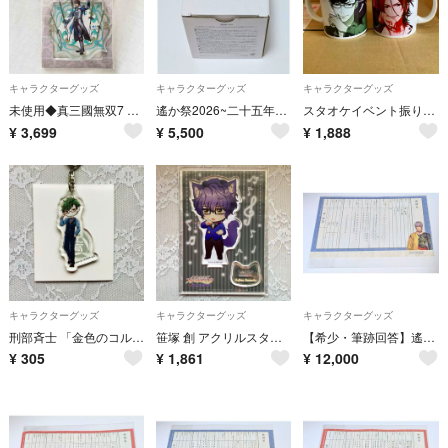
キャラクターグッズ
キャラクターグッズ
キャラクターグッズ
未使用◆真三國無双7 アクリルバッグチャーム 鍾会アクキーキーホルダー
遙か祭2026~二十五年の宴〜くじ Ｂ賞記念湯呑 遙かなる時空の中で4
スタオケイベント振り返り！くじ ～常陽工業／ラザルス学院～ D賞
¥
3,699
¥
5,500
¥
1,888
キャラクターグッズ
キャラクターグッズ
キャラクターグッズ
刑部斉士 「金色のコルダ スターライトオーケストラ アクリルキーホルダー」
笹塚 創 アクリルスタンド「金色のコルダ スターライトオーケストラ」
【希少・筆跡回答】遙かなる時空の中で3 Ultimate 婚姻届 平知盛
¥
305
¥
1,861
¥
12,000