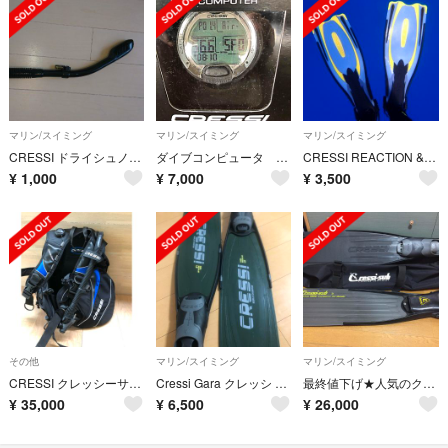
マリン/スイミング
マリン/スイミング
マリン/スイミング
CRESSI ドライシュノーケル
ダイブコンピュータ LEONARDO
CRESSI REACTION & TUSA ブーツ
¥
1,000
¥
7,000
¥
3,500
その他
マリン/スイミング
マリン/スイミング
CRESSI クレッシーサブ BC トラベルライト ブルー M
Cressi Gara クレッシ ロングフィン 正規品
最終値下げ★人気のクレッシーサブのロングフィンセット
¥
35,000
¥
6,500
¥
26,000