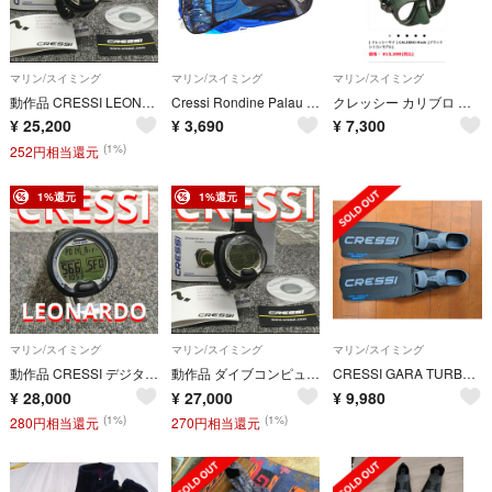
マリン/スイミング
マリン/スイミング
マリン/スイミング
動作品 CRESSI LEONARDO デジタル 腕時計 ダイブコンピュータ
Cressi Rondine Palau XS/S フィン・ケース付！②
クレッシー カリブロ スノーケル マスク アーミーグリーン
¥
25,200
¥
3,690
¥
7,300
(1%)
252円相当還元
1%還元
1%還元
マリン/スイミング
マリン/スイミング
マリン/スイミング
動作品 CRESSI デジタル ダイビングコンピュータ 腕時計 Leonardo
動作品 ダイブコンピュータ CRESSI LEONARDO デジタル 腕時計
CRESSI GARA TURBO SPRINT フィン EU40/41 美品
¥
28,000
¥
27,000
¥
9,980
(1%)
(1%)
280円相当還元
270円相当還元