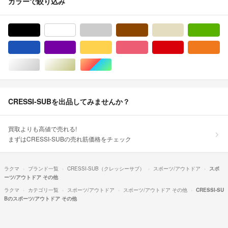
カラーで絞り込み
ブラック/黒色系
ホワイト/白色系
グレー/灰色系
ブラウン/茶色系
ベージュ系
グ
ブルー・ネイビー/青色系
パープル/紫色系
イエロー/黄色系
ピンク/桃色系
レッド/赤色系
オ
シルバー/銀色系
ゴールド/金色系
マルチカラー
CRESSI-SUBを出品してみませんか？
買取よりも高値で売れる!
まずはCRESSI-SUBの売れ筋価格をチェック
ラクマ
ブランド一覧
CRESSI-SUB（クレッシーサブ）
スポーツ/アウトドア
スポ
ーツ/アウトドア その他
ラクマ
カテゴリ一覧
スポーツ/アウトドア
スポーツ/アウトドア その他
CRESSI-SU
Bのスポーツ/アウトドア その他