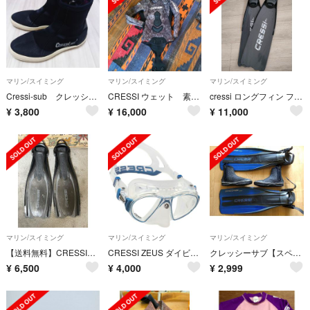
マリン/スイミング
マリン/スイミング
マリン/スイミング
Cressi-sub クレッシーサブ ダイビングブーツ ハイカット 黒 23cm
CRESSI ウェット 素潜り 魚突き 5mm ストーンカモ サイズL 美品
cressi ロングフィン フィンバッグセット
¥
3,800
¥
16,000
¥
11,000
マリン/スイミング
マリン/スイミング
マリン/スイミング
【送料無料】CRESSIダイビングフィン イタリア製 リアクション 使用回数極少
CRESSI ZEUS ダイビングマスク クレッシー ゼウス
クレッシーサブ【スペースフロッグ・ワン】ロングフィン＋ゴム靴 フリーダイビング
¥
6,500
¥
4,000
¥
2,999