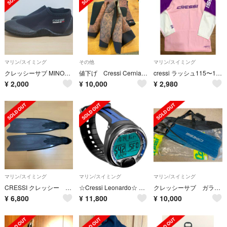
マリン/スイミング
その他
マリン/スイミング
クレッシーサブ MINORCA 3mm ショートブーツ
値下げ Cressi Cernia 7mm クレッシーウェットスーツ上下セット
cressi ラッシュ115〜122cm
¥
2,000
¥
10,000
¥
2,980
マリン/スイミング
マリン/スイミング
マリン/スイミング
CRESSI クレッシー Gara Professional ロングフィン
☆Cressi Leonardo☆ ダイビングコンピューター 美品
クレッシーサブ ガラ2000 ロングフィン フリーダイビング
¥
6,800
¥
11,800
¥
10,000