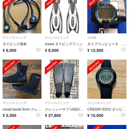
マリン/スイミング
マリン/スイミング
その他
ダイビング器材
cressi ダイビングフィン
ダイブコンピュータ クレッシーサブ レオナルド
¥
6,000
¥
6,000
¥
12,500
マリン/スイミング
マリン/スイミング
マリン/スイミング
cressi boots 5mm クレッシー マリンブーツ
クレッシーサブ USED “激レア!!”Cressi-Sub フルフットフィン
CRESSY EDY2 ダイビングコンピューター
¥
3,500
¥
27,800
¥
10,000