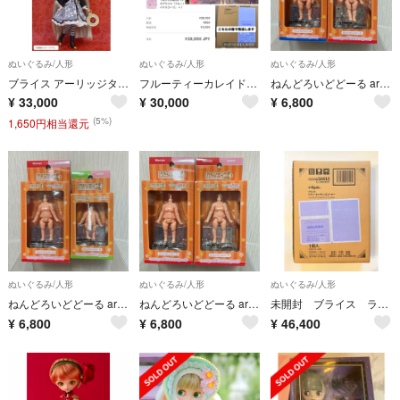
ぬいぐるみ/人形
ぬいぐるみ/人形
ぬいぐるみ/人形
ブライス アーリッジタイムキーパー Blythe Arledge Timekeeper
フルーティーカレイドスコープ ネオブライス
ねんどろいどどーる archetype 1.1 2体セット (２)
¥
33,000
¥
30,000
¥
6,800
(5%)
1,650円相当還元
ぬいぐるみ/人形
ぬいぐるみ/人形
ぬいぐるみ/人形
ねんどろいどどーる archetype 1.1 2種セット (１)
ねんどろいどどーる archetype 1.1 Woman peach ２体
未開封 ブライス ラブリーキャサリンズコーナー ネオブライス
¥
6,800
¥
6,800
¥
46,400