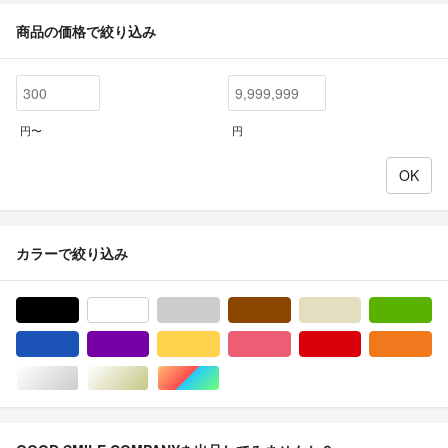
商品の価格で絞り込み
円〜
円
カラーで絞り込み
ブラック/黒色系
ホワイト/白色系
グレー/灰色系
ブラウン/茶色系
ベージュ系
グ
ブルー・ネイビー/青色系
パープル/紫色系
イエロー/黄色系
ピンク/桃色系
レッド/赤色系
オ
シルバー/銀色系
ゴールド/金色系
マルチカラー