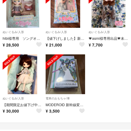
ぬいぐるみ/人形
ぬいぐるみ/人形
ぬいぐるみ/人形
hibi様専用 ソングオブロンドンメアリー
【値下げしました】新品未開封 Blythe ブルーラビット ネオブライス
💗asmi様専用出品💗未使用ネオブライス「ブルーラビット」頭皮パーツ
¥
28,500
¥
21,000
¥
7,700
ぬいぐるみ/人形
電車のおもちゃ/車
【期間限定お値下げ中】ハルモニアブルーム ユリ
MODEROID 新幹線変形ロボ シンカリオン シンカリオン E5はやぶさ Mk
¥
30,000
¥
3,500