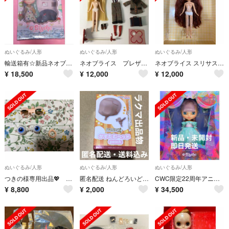
ぬいぐるみ/人形
ぬいぐるみ/人形
ぬいぐるみ/人形
輸送箱有☆新品ネオブライス☆フロートアウェイドリーム
ネオブライス プレザントサプライズ
ネオブライス スリサステナブル 中古 本体のみ
¥
18,500
¥
12,000
¥
12,000
ぬいぐるみ/人形
ぬいぐるみ/人形
ぬいぐるみ/人形
つきの様専用出品💖 ネオブライス アイギミック「ディアフォレストディアー」2体分
匿名配送 ねんどろいどどーる かすたむヘッド peach ピーチ ドールヘッド
CWC限定22周年アニバーサリーネオブライス オーレラアンフィトリテ
¥
8,800
¥
2,000
¥
34,500