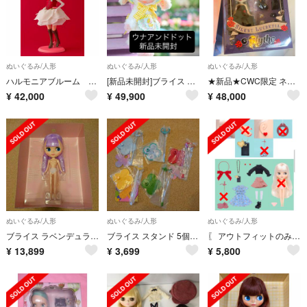
ぬいぐるみ/人形
ぬいぐるみ/人形
ぬいぐるみ/人形
ハルモニアブルーム harmonia bloom バラ ROSE
[新品未開封]ブライス ウナアンドドット ネオブライス
★新品★CWC限定 ネオブライス『サイレントルクレシア』
¥
42,000
¥
49,900
¥
48,000
ぬいぐるみ/人形
ぬいぐるみ/人形
ぬいぐるみ/人形
ブライス ラベンデュラベイブ 本体
ブライス スタンド 5個セット
〖 アウトフィットのみ〗ユーアールフォーミー ネオブライス
¥
13,899
¥
3,699
¥
5,800