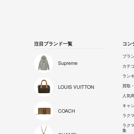
注目ブランド一覧
コン
ブラ
Supreme
カテ
ラン
買取
LOUIS
VUITTON
人気
キャ
COACH
ラクマp
ラク
集