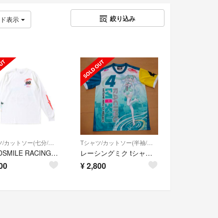
絞り込み
ッド表示
Tシャツ/カットソー(七分/長袖)
Tシャツ/カットソー(半袖/袖なし)
GOODSMILE RACING LSTEE
レーシングミク tシャツ S メンズ レディース 初音ミク シャツ 2017
00
¥
2,800