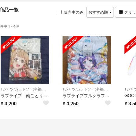
商品一覧
販売中のみ
おすすめ順
グリ
件中 1 - 4件
Tシャツ/カットソー(半袖/袖なし)
Tシャツ/カットソー(半袖/袖なし)
ラブライブ 南ことり Tシャツ Lサイズ 希少
ラブライブフルグラフィックTシャツ 新品未開封
¥
3,200
¥
4,250
¥
3,5