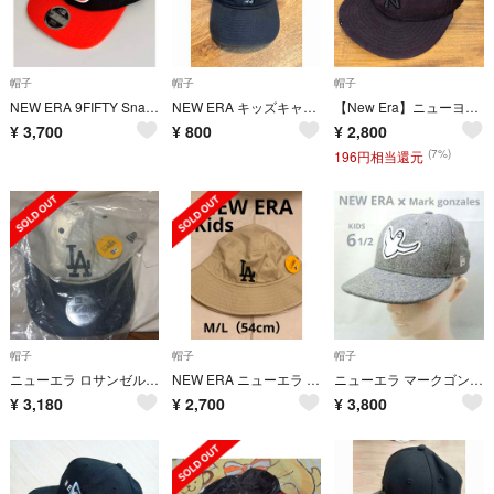
帽子
帽子
帽子
NEW ERA 9FIFTY Snapback ベンガルズ キャップ
NEW ERA キッズキャップ ブラック
【New Era】ニューヨークヤンキースブラック ベースボールキャップ
¥
3,700
¥
800
¥
2,800
(7%)
196円相当還元
帽子
帽子
帽子
ニューエラ ロサンゼルス・ドジャース キャップ キッズ
NEW ERA ニューエラ バケットハット キッズ 子ども ドジャース
ニューエラ マークゴンザレス キャップ 6 1/2 キッズ 帽子 グレー
¥
3,180
¥
2,700
¥
3,800