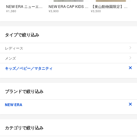
NEW ERA ニューエラ ヤシの木 刺繍 ハット 帽子 美品 54cm
NEW ERA CAP KIDS YOUTH 9FIFTYTコラボ ドラえもん
【東山動物園限定】ニューエラ キッズキャップ 花井祐介 シャバーニ
¥1,380
¥3,900
¥3,500
タイプで絞り込み
レディース
メンズ
キッズ／ベビー／マタニティ
ブランドで絞り込み
NEW ERA
カテゴリで絞り込み