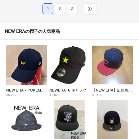
1
2
3
…
NEW ERAの帽子の人気商品
NEW ERA × POKEMON - PIKACHU LOGO 9TWENTY CAP
NEWERA ★ キャップ
【NEW ERA】広島東洋カープ 子ども 9FIFTY キャップ
¥5,000
¥1,800
¥1,599