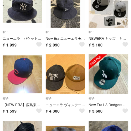
帽子
帽子
帽子
ニューエラ バケットハット キッズ
New Era:ニューエラ★バケットハット キッズ★
NEWERA キッズ キャップ 美品
¥
1,999
¥
2,090
¥
5,100
帽子
帽子
帽子
【NEW ERA】広島東洋カープ 子ども 9FIFTY キャップ
ニューエラ ヴィンテージシリーズ
New Era LA Dodgers キッズYouth 9FIFTY キャップ
¥
1,599
¥
4,300
¥
3,600