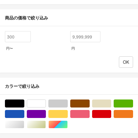
商品の価格で絞り込み
円〜
円
カラーで絞り込み
ブラック/黒色系
ホワイト/白色系
グレー/灰色系
ブラウン/茶色系
ベージュ系
グ
ブルー・ネイビー/青色系
パープル/紫色系
イエロー/黄色系
ピンク/桃色系
レッド/赤色系
オ
シルバー/銀色系
ゴールド/金色系
マルチカラー