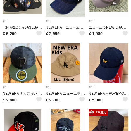
帽子
帽子
帽子
【同品2点】eBASEBALL プロリーグ NPB キッズ 未使用 タグ付き
NEW ERA ニューエラ メッシュデニムキャップ 刺繍ロゴ YOUTH キッズ
ニューエラNEW ERAキャップ キャスケット ハット キッズ ジュニア カーキ
¥
5,250
¥
2,999
¥
1,980
帽子
帽子
帽子
NEW ERA キッズ 59FIFTY キャップ カモフラ 6 3/4
NEW ERA ニューエラ バケットハット キッズ 子ども 帽子 ジュニア ユース ベージュ ロサンゼルス ドジャース
NEW ERA × POKEMON - PIKACHU LOGO 9TWENTY CAP
¥
2,800
¥
2,700
¥
5,000
7%還元