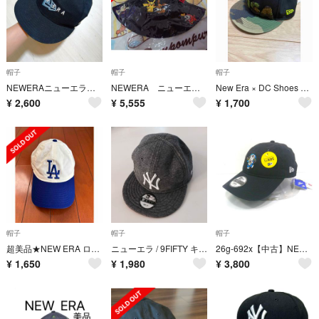
帽子
帽子
帽子
NEWERAニューエラ★キャップ★
NEWERA ニューエラ バケット キッズ Pokémon ポケモン 帽子
New Era × DC Shoes 59FIFTY キャップ 6 3/4
¥
2,600
¥
5,555
¥
1,700
帽子
帽子
帽子
超美品★NEW ERA ロサンゼルス・ドジャース キャップ ユース
ニューエラ / 9FIFTY キャップ グレー キッズ
26g-692x【中古】NEW ERA ﾆｭｰｴﾗ Youth 9TWENTY ドラえもん ｽｲｰﾂ 14935377 ﾈｲﾋﾞｰ FREE SIZE
¥
1,650
¥
1,980
¥
3,800