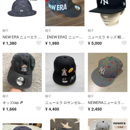
帽子
帽子
帽子
NEW ERA ニューエラ ヤシの木 刺繍 ハット 帽子 美品 54cm
【NEW ERA】ニューエラ 9TWENTY YOUTH ADJUSTABLE
ニューエラ キッズ 帽子 New Era 9FORTY YOUTH ヤンキース
¥
1,380
¥
1,980
¥
5,000
帽子
帽子
帽子
キッズcap 🍕
ニューエラ ロサンゼルスエンゼルス 大谷翔平キャップ
NEWERAニューエラ★キャップ★デニム★
¥
1,666
¥
4,400
¥
2,450