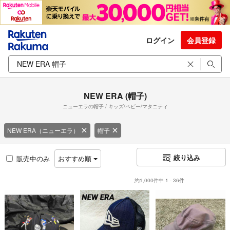
ログイン
会員登録
NEW ERA (帽子)
ニューエラの帽子 / キッズ/ベビー/マタニティ
NEW ERA（ニューエラ）
帽子
絞り込み
販売中のみ
おすすめ順
約1,000件中 1 - 36件