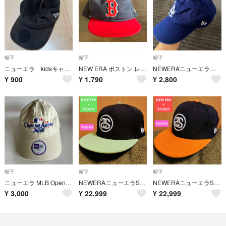
帽子
帽子
帽子
ニューエラ kidsキャップ Youth
NEW ERA ボストン レッドソックス キャップ 帽子
NEWERAニューエラ キッズ
¥
900
¥
1,790
¥
2,800
帽子
帽子
帽子
ニューエラ MLB Opening Series Japan キャップ
NEWERAニューエラSTUSSYコラボ9FIFTYグリーンSSキッズCap帽子
NEWERAニューエラSTUSSYコラボ9FIFTYオレンジSSキッズCap帽子
¥
3,000
¥
22,999
¥
22,999