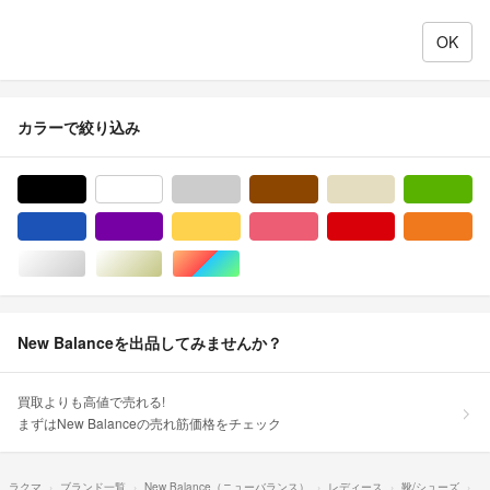
カラーで絞り込み
ブラック/黒色系
ホワイト/白色系
グレー/灰色系
ブラウン/茶色系
ベージュ系
グ
ブルー・ネイビー/青色系
パープル/紫色系
イエロー/黄色系
ピンク/桃色系
レッド/赤色系
オ
シルバー/銀色系
ゴールド/金色系
マルチカラー
New Balanceを出品してみませんか？
買取よりも高値で売れる!
まずはNew Balanceの売れ筋価格をチェック
ラクマ
ブランド一覧
New Balance（ニューバランス）
レディース
靴/シューズ