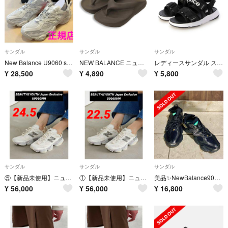
サンダル
サンダル
サンダル
New Balance U9060 summer サンダル サマー 正規店
NEW BALANCE ニューバランス 春夏★ 厚底 コンフォート ロゴプリント ビーチ トング サンダル Sz.S レディース
レディースサンダル スポーツサンダル SUA750 （ブラック）
¥
28,500
¥
4,890
¥
5,800
サンダル
サンダル
サンダル
⑤【新品未使用】ニューバランス U90609IH 24.5cm
①【新品未使用】ニューバランス U90609IH 22.5cm
美品✨NewBalance9060Summerスニーカーサンダル25.5cm
¥
56,000
¥
56,000
¥
16,800