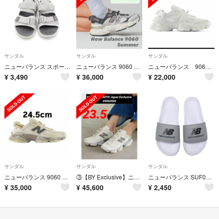
サンダル
サンダル
サンダル
ニューバランス スポーツサンダル レディース メンズ ユニセックス グレー【中古】‡
ニューバランス 9060 サマー レインクラウド/キャッスルロック 24.0cm
ニューバランス 9060 Summer ホワイト 24センチ
¥
3,490
¥
36,000
¥
22,000
サンダル
サンダル
サンダル
ニューバランス 9060 サマー サンダル 24.5cm
③【BY Exclusive】ニューバランス U90609IH 23.5cm
ニューバランス SUF050 F2 シューズ サンダル Sandal
¥
35,000
¥
45,600
¥
2,450