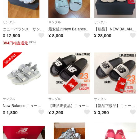
サンダル
サンダル
サンダル
ニューバランス サンダル 9060ホワイト
最安値☆New Balance ニューバランス スニーカーサンダル 2950 v2 Strap Sandal 24cm
【新品】 NEW BALANCE ニューバランス 90/60 Summer 9060 24
¥
12,800
¥
8,000
¥
28,000
(3%)
384円相当還元
サンダル
サンダル
サンダル
New Balance ニューバランス サンダル 25cm グレー 【古着】【中古】【送料無料】
【新品正規品】ニューバランス サンダル 23cm 定価4620円
【新品正規品】ニューバランス サンダル 23cm 定価4620円
¥
1,800
¥
3,290
¥
3,290