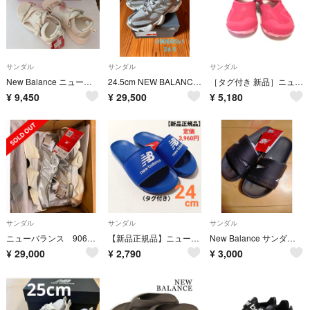
サンダル
サンダル
サンダル
New Balance ニューバランス W2588TT 258 v2 San厚底 ストラップ サンダル ベージュ 22cm
24.5cm NEW BALANCE U9060Sv1 9060 Summer
［タグ付き 新品］ニューバランス サンダル レディース 23.5cm
¥
9,450
¥
29,500
¥
5,180
サンダル
サンダル
サンダル
ニューバランス 9060 Summer シルバー
【新品正規品】ニューバランス シャワーサンダル 24cm 定価3,960円
New Balance サンダル SUF20SA1 23cm 黒 ブラック
¥
29,000
¥
2,790
¥
3,000