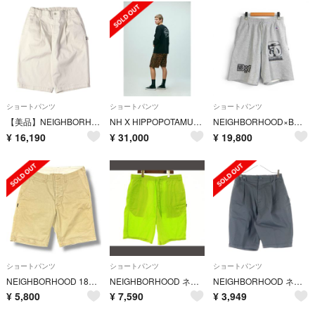
ショートパンツ
ショートパンツ
ショートパンツ
【美品】NEIGHBORHOOD ネイバーフッド パンツ ベージュ サイズ:S | 22SS 1タック ストレッチコットン イージーショーツ TUCK / C-ST | ズボン ボトムス ショートパンツ【メンズ】【中古】
NH X HIPPOPOTAMUS TERRY CLOTH SHORTPANTS
NEIGHBORHOOD×BOUNTY HUNTER×RUSSELL ATHLETIC 25ss SWEAT SHORTS GRAY サイズM
¥
16,190
¥
31,000
¥
19,800
ショートパンツ
ショートパンツ
ショートパンツ
NEIGHBORHOOD 18SS WASHED.CHINO/C-ST ウォッシュドチノショーツ ハーフパンツ ネイバーフッド 181NYNH-PTM02 ベージュ M （88011A）
NEIGHBORHOOD ネイバーフッド XL EASY SHORT PANTS
NEIGHBORHOOD ネイバーフッド 22SS TUCK C-ST ジップフライ ワンタック コットン ショーツ ハーフパンツ グレー 221AQNH-PTM07
¥
5,800
¥
7,590
¥
3,949