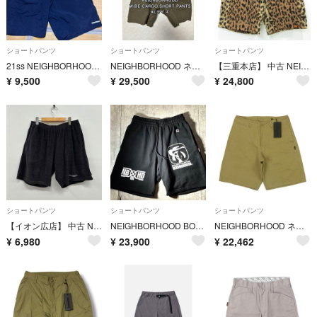
ショートパンツ
ショートパンツ
ショートパンツ
21ss NEIGHBORHOOD MABA ナイロン ショーツ ハーフパンツ
NEIGHBORHOOD ネイバーフッド ワイド カーゴ ショートパンツ XLサイズ WIDE CARGO SHORT PANTS
【三重本店】 中古 NEIGHBORHOOD | ネイバーフッド レオパード柄 ショートパンツ X HIPPOPOTAMUS . TERRY CLOTH SHORT PANTS 261TSHIN-PTM01 ブラウン サイズ：S 【107】
¥
9,500
¥
29,500
¥
24,800
ショートパンツ
ショートパンツ
ショートパンツ
【イオン広店】 中古 NEIGHBORHOOD | ネイバーフッド ショートパンツ PILE SHORT PANTS 241FPNH-PTM02 ブラック サイズ：XL 【107】
NEIGHBORHOOD BOUNTY HUNTER RUSSELL ショーツ
NEIGHBORHOOD ネイバーフッド 261AQNH-PTM06 CLASSIC CHINO SHORT PANTS クラシック チノ ショート パンツ ショーツ ベージュ系 M【新古品】【未使用】【中古】
¥
6,980
¥
23,900
¥
22,462