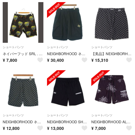
ショートパンツ
ショートパンツ
ショートパンツ
ネイバーフッド SRL . KOUZAN / C-ST ショートパンツ M 黒
NEIGHBORHOOD ネイバーフッド ショートパンツ XL 黒 【古着】【中古】【送料無料】
【美品】NEIGHBORHOOD ネイバーフッド パンツ ブラック 黒 サイズ:L | 22SS モノグラム コットン ショーツ (MONOGRAM / C-ST) | ボトムス ショートパンツ【メンズ】【中古】
¥
7,800
¥
30,400
¥
15,310
ショートパンツ
ショートパンツ
ショートパンツ
NEIGHBORHOOD ネイバーフッド ショートパンツ M 黒 【古着】【中古】【送料無料】
NEIGHBORHOOD SHORTS
NEIGHBORHOOD ALOHA SHORTS
¥
12,800
¥
13,000
¥
7,000