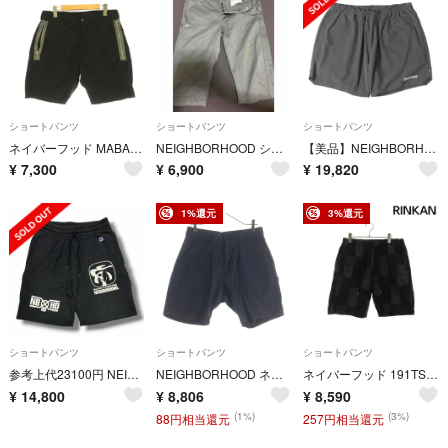
ショートパンツ
ショートパンツ
ショートパンツ
ネイバーフッド MABA N-Short ショートパンツ ナイロン S ブラック
NEIGHBORHOOD ショートパンツ グレー サイズL
【美品】NEIGHBORHOOD ネイバーフッド パンツ チャコール サイズ:L | 24SS ナイロン ウォーターショーツ (SHORT PANTS) | ボトムス ショートパンツ【メンズ】【中古】
¥
7,300
¥
6,900
¥
19,820
1%還元
3%還元
ショートパンツ
ショートパンツ
ショートパンツ
参考上代23100円 NEIGHBORHOOD × BOUNTY HUNTER 25SS Sweat Short Pants スウェットショートパンツ ハーフパンツ イージーショーツ ネイバーフッド × バウンティーハンター ブラック M （5632M）
NEIGHBORHOOD ネイバーフッド 24SS WIDE BAKER PANTS ベイカーショーツ ハーフパンツ ブラック 241AQNH-PTM02
ネイバーフッド 191TSNH-PTM03 切替デザインハーフパンツ メンズ M
¥
14,800
¥
8,806
¥
8,590
(1%)
(3%)
88円相当還元
257円相当還元