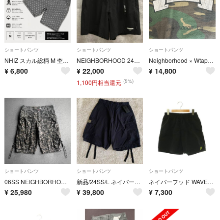
ショートパンツ
ショートパンツ
ショートパンツ
NHIZ スカル総柄 M 杢グレー izzueネイバーフッド 綿ハーフパンツ
NEIGHBORHOOD 24SS MULTI FUNCTIONAL SHORT PANTS ネイバーフッド ショートパンツ【F1621-004】
Neighborhood × Wtaps / sweatpants / XL
¥
6,800
¥
22,000
¥
14,800
(5%)
1,100円相当還元
ショートパンツ
ショートパンツ
ショートパンツ
06SS NEIGHBORHOOD Skull Camo Cargo ショーツ
新品/24SS/L ネイバーフッド ワイドカーゴ ショートパンツ ブラック
ネイバーフッド WAVES/CN-ST ショートパンツ ハーフ メッシュ裏地 S
¥
25,980
¥
39,800
¥
7,300