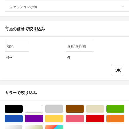
ファッション小物
商品の価格で絞り込み
円〜
円
カラーで絞り込み
ブラック/黒色系
ホワイト/白色系
グレー/灰色系
ブラウン/茶色系
ベージュ系
グ
ブルー・ネイビー/青色系
パープル/紫色系
イエロー/黄色系
ピンク/桃色系
レッド/赤色系
オ
シルバー/銀色系
ゴールド/金色系
マルチカラー