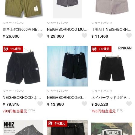
ショートパンツ
ショートパンツ
ショートパンツ
参考上代39600円 NEIGHBORHOOD 2026 BDU SHORT PANTS ショーツ ハーフパンツ ネイバーフッド 261SPNH-PTM02 オリーブ M （20413M）
NEIGHBORHOOD MULTIFUNCTIONAL SHORT PANTS
【美品】NEIGHBORHOOD ネイバーフッド パンツ グレー サイズ:S 20SS L字ポケット T/Cツイル ワイド ワークショーツ WP. WIDE / EC-ST ボトムス ショートパンツ【メンズ】【中古】【K4885】
¥
26,800
¥
29,000
¥
11,460
1%還元
3%還元
ショートパンツ
ショートパンツ
ショートパンツ
NEIGHBORHOOD ネイバーフッド 26SS LEATHER CARGO SHORT PANTS レザー カーゴショートパンツ ハーフパンツ ショーツ ブラック 261SZNH-PTM01
NEIGHBORHOOD×GRAMICCI｜20SS Solid/C-ST（S）
ネイバーフッド 261AQNH-PTM06 CLASSIC CHINO SHORT PANTS クラシックチノショーツハーフパンツ メンズ S
¥
79,316
¥
13,980
¥
26,520
(1%)
(3%)
793円相当還元
795円相当還元
5%還元