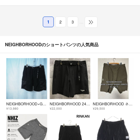
1
2
3
…
NEIGHBORHOODのショートパンツの人気商品
NEIGHBORHOOD×GRAMICCI｜20SS Solid/C-ST（S）
NEIGHBORHOOD 24SS MULTI FUNCTIONAL SHORT PANTS ネイバーフッド ショートパンツ【F1621-004】
NEIGHBORHOOD ネイバーフッド ワイド カーゴ ショートパンツ XLサイズ WIDE CARGO SHORT PANTS
¥13,980
¥22,000
¥29,500