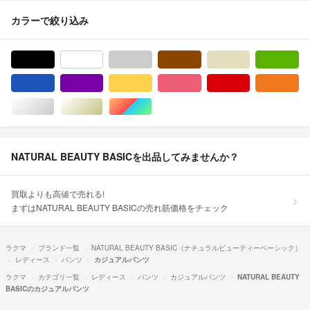
カラーで絞り込み
ブラック/黒色系
ホワイト/白色系
グレー/灰色系
ブラウン/茶色系
ベージュ系
グ
ブルー・ネイビー/青色系
パープル/紫色系
イエロー/黄色系
ピンク/桃色系
レッド/赤色系
オ
シルバー/銀色系
ゴールド/金色系
マルチカラー
NATURAL BEAUTY BASICを出品してみませんか？
買取よりも高値で売れる!
まずはNATURAL BEAUTY BASICの売れ筋価格をチェック
ラクマ
ブランド一覧
NATURAL BEAUTY BASIC（ナチュラルビューティーベーシック）
レディース
パンツ
カジュアルパンツ
ラクマ
カテゴリ一覧
レディース
パンツ
カジュアルパンツ
NATURAL BEAUTY
BASICのカジュアルパンツ