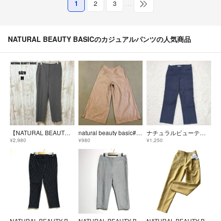
1
2
3
…
NATURAL BEAUTY BASICのカジュアルパンツの人気商品
【NATURAL BEAUTY BASIC】スラックス グレー M カジュアル
natural beauty basic#ガウチョパンツ#M
ナチュラルビューティーベーシック テーパードパンツ ネイビー 【XS】カジュアル
¥2,980
¥980
¥1,250
NATURAL BEAUTY BASIC ストライプ カジュアルパンツ S
NATURAL BEAUTY BASIC カジュアルパンツ ブルーグレー L
NATURAL BEAUTY BASIC 新品タグ付き センタープレスパンツ M イエロー