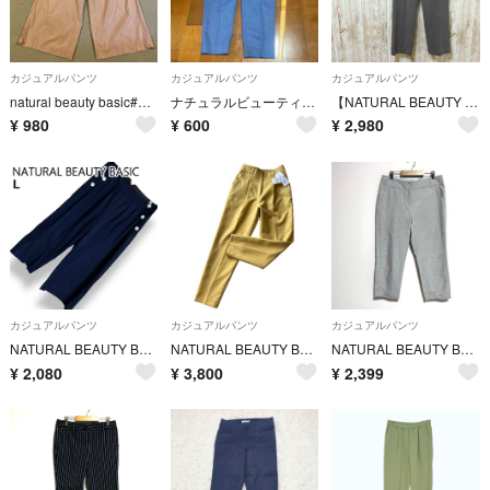
カジュアルパンツ
カジュアルパンツ
カジュアルパンツ
natural beauty basic#ガウチョパンツ#M
ナチュラルビューティベーシック パンツ
【NATURAL BEAUTY BASIC】スラックス グレー M カジュアル
¥
980
¥
600
¥
2,980
カジュアルパンツ
カジュアルパンツ
カジュアルパンツ
NATURAL BEAUTY BASIC デニム パンツ クロップド ワイド セーラー風 マリン ボタン インディゴ 濃紺【L】
NATURAL BEAUTY BASIC 新品タグ付き センタープレスパンツ M イエロー
NATURAL BEAUTY BASIC カジュアルパンツ ブルーグレー L
¥
2,080
¥
3,800
¥
2,399