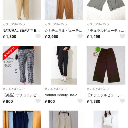
カジュアルパンツ
カジュアルパンツ
カジュアルパンツ
NATURAL BEAUTY BASIC ハイウエストコクーンパンツ M
☆ナチュラルビューティベーシック (S) ワイドパンツ オレンジ
ナチュラルビューティーベーシック ワイドパンツ グレーグリーン S
¥
1,300
¥
2,960
¥
1,499
カジュアルパンツ
カジュアルパンツ
カジュアルパンツ
【美品】ナチュラルビューティーベーシック ギンガムチェック クロップドパンツ S
Natural Beauty Basic ツイード テーパード パンツ 洗える
【ナチュラルビューティーベーシック】 ワイドパンツ （XS） ブラウン オフィス
¥
800
¥
900
¥
1,380