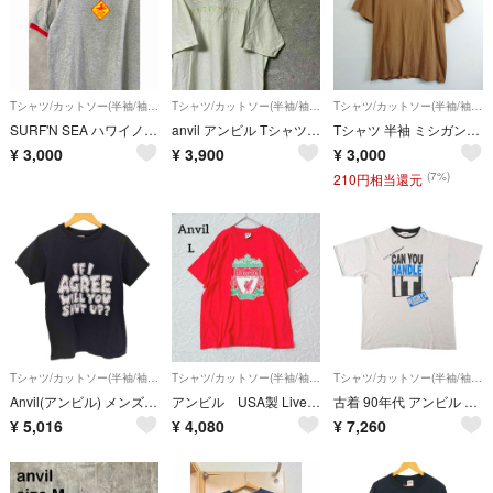
Tシャツ/カットソー(半袖/袖なし)
Tシャツ/カットソー(半袖/袖なし)
Tシャツ/カットソー(半袖/袖なし)
SURF'N SEA ハワイノースショア Tシャツ Sサイズ
anvil アンビル Tシャツ 半袖 ペンシルベニア州 ゲティスバーグ L
Tシャツ 半袖 ミシガン大学 MICHIGAN ワンポイント ロゴ 刺繡 クルーネック コットン Anvil アンビル USA製 古着 VINTAGE ブラウン L G745
¥
3,000
¥
3,900
¥
3,000
(7%)
210円相当還元
Tシャツ/カットソー(半袖/袖なし)
Tシャツ/カットソー(半袖/袖なし)
Tシャツ/カットソー(半袖/袖なし)
Anvil(アンビル) メンズ トップス Tシャツ・カットソー
アンビル USA製 Liverpool リヴァプール Tシャツ 赤 半袖 L
古着 90年代 アンビル Anvil Hershey's アドバタイジングTシャツ USA製 メンズXL相当 ヴィンテージ/eaa656384
¥
5,016
¥
4,080
¥
7,260