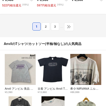
(15%)
(15%)
522円相当還元
597円相当還元
1
2
3
…
AnvilのTシャツ/カットソー(半袖/袖なし)の人気商品
Anvil アンビル 美品 カレッジTシャツ S~M 半袖 カットソー 2枚タグ 杢グレー VINTAGE ビンテージ USA古着
古着 アンビル Anvil TOOLトゥール バンドTシャツ バンT メンズS相当/eaa658450
希少 NIRVANA ニルヴァーナ Tシャツ XL 1993 コピーライト
¥3,390
¥13,860
¥89,999