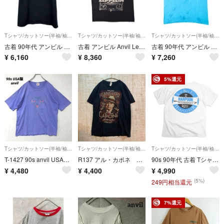
Tシャツ/カットソー(半袖/袖なし)
Tシャツ/カットソー(半袖/袖なし)
Tシャツ/カットソー(半袖/袖なし)
古着 90年代 アンビル Anvil THE BODY CO. アドバタイジングTシャツ USA製 メンズXL相当 ヴィンテージ/eaa658739
古着 アンビル Anvil Led Zeppelin レッドツェッペリン バンドTシャツ バンT メンズL相当/eaa660438
古着 90年代 アンビル Anvil プリントTシャツ USA製 メンズL相当 ヴィンテージ/eaa664368
¥
6,160
¥
8,360
¥
7,260
5%還元
Tシャツ/カットソー(半袖/袖なし)
Tシャツ/カットソー(半袖/袖なし)
Tシャツ/カットソー(半袖/袖なし)
T-1427 90s anvil USA製 FLORIDA刺繍Tシャツ半袖XL
R137 アル・カポネ グラフィックTシャツ
90s 90年代 古着 Tシャツ ホワイト XL シングルステッチ anvil ヴィンテージ VINTAGE 【u1099】
¥
4,480
¥
4,400
¥
4,990
(5%)
249円相当還元
7%還元