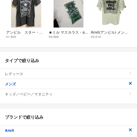
アンビル スター・ウォーズ パロディTシャツ 半袖 Mサイズ パロディデザイン チャコールグレー anvil
★ミル マスカラス・anvil・EROSTY POP・メンズ Tシャツ・M ★
Anvil(アンビル) メンズ トップス Tシャツ・カットソー
¥1,900
¥6,999
¥5,016
タイプで絞り込み
レディース
メンズ
キッズ／ベビー／マタニティ
ブランドで絞り込み
Anvil