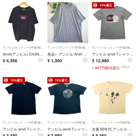
15%還元
Tシャツ/カットソー(半袖/袖なし)
Tシャツ/カットソー(半袖/袖なし)
Tシャツ/カットソー(半袖/袖なし)
Anvil(アンビル) CH3NO2 NHRA プリント 半袖 Tシャツ メンズ
美品✨ アンビル Anvil カットソー オーバーサイズ ゆったり プリント
アンビル anvil Tシャツ メンズ S グレー 霜降り ポリコットン 防縮加工 クルーネック DEATH SCIENCE スカル バイカー チョッパー ヴィンテージ
¥
4,356
¥
1,300
¥
12,980
(15%)
1,947円相当還元
15%還元
15%還元
Tシャツ/カットソー(半袖/袖なし)
Tシャツ/カットソー(半袖/袖なし)
Tシャツ/カットソー(半袖/袖なし)
アンビル anvil Tシャツ 半袖 メンズ L ネイビー USA製 コットン100％ Vネック 無地 シングルステッチ 90s ヴィンテージ シンプル
アンビル anvil Tシャツ 半袖 メンズ M ブラック 黒 コットン100％ 防縮加工 クルーネック SPACE ODITTY 宇宙 ビンテージ Y2K
古着 90年代 アンビル Anvil MICKEY MOUSE ミッキーマウス キャラクタープリントTシャツ USA製 メンズXL相当 ヴィンテージ/eaa661258
¥
3,480
¥
3,980
¥
8,360