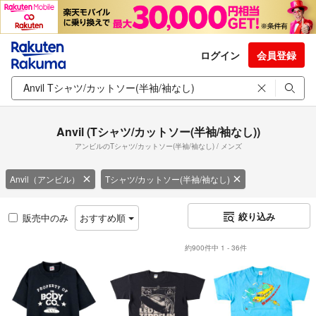
ログイン
会員登録
Anvil (Tシャツ/カットソー(半袖/袖なし))
アンビルのTシャツ/カットソー(半袖/袖なし) / メンズ
Anvil（アンビル）
Tシャツ/カットソー(半袖/袖なし)
絞り込み
販売中のみ
おすすめ順
約900件中 1 - 36件