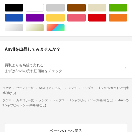
ブラック/黒色系
ホワイト/白色系
グレー/灰色系
ブラウン/茶色系
ベージュ系
グ
ブルー・ネイビー/青色系
パープル/紫色系
イエロー/黄色系
ピンク/桃色系
レッド/赤色系
オ
シルバー/銀色系
ゴールド/金色系
マルチカラー
Anvilを出品してみませんか？
買取よりも高値で売れる!
まずはAnvilの売れ筋価格をチェック
ラクマ
ブランド一覧
Anvil（アンビル）
メンズ
トップス
Tシャツ/カットソー(半
袖/袖なし)
ラクマ
カテゴリ一覧
メンズ
トップス
Tシャツ/カットソー(半袖/袖なし)
Anvilの
Tシャツ/カットソー(半袖/袖なし)
ページの上へ戻る