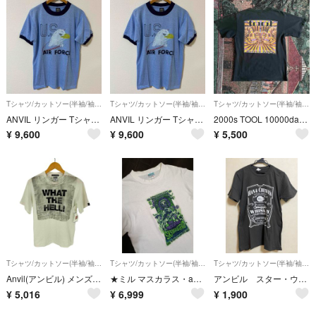
Tシャツ/カットソー(半袖/袖なし)
Tシャツ/カットソー(半袖/袖なし)
Tシャツ/カットソー(半袖/袖なし)
ANVIL リンガー Tシャツ ヴィンテージ
ANVIL リンガー Tシャツ ヴィンテージ
2000s TOOL 10000days vintage T-shirt バンドTシャツ バンT
¥
9,600
¥
9,600
¥
5,500
Tシャツ/カットソー(半袖/袖なし)
Tシャツ/カットソー(半袖/袖なし)
Tシャツ/カットソー(半袖/袖なし)
Anvil(アンビル) メンズ トップス Tシャツ・カットソー
★ミル マスカラス・anvil・EROSTY POP・メンズ Tシャツ・M ★
アンビル スター・ウォーズ パロディTシャツ 半袖 Mサイズ パロディデザイン チャコールグレー anvil
¥
5,016
¥
6,999
¥
1,900