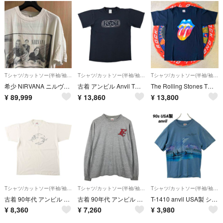
Tシャツ/カットソー(半袖/袖なし)
Tシャツ/カットソー(半袖/袖なし)
Tシャツ/カットソー(半袖/袖なし)
希少 NIRVANA ニルヴァーナ Tシャツ XL 1993 コピーライト
古着 アンビル Anvil TOOLトゥール バンドTシャツ バンT メンズS相当/eaa658450
The Rolling Stones Tシャツ サイズS 未使用 TOUR
¥
89,999
¥
13,860
¥
13,800
Tシャツ/カットソー(半袖/袖なし)
Tシャツ/カットソー(半袖/袖なし)
Tシャツ/カットソー(半袖/袖なし)
古着 90年代 アンビル Anvil アートTシャツ USA製 メンズL相当 ヴィンテージ/eaa661911
古着 90年代 アンビル Anvil ロングTシャツ ロンT USA製 メンズXL相当 ヴィンテージ/eaa663582
T-1410 anvil USA製 シングルステッチ シャチ Tシャツ M 水色
¥
8,360
¥
7,260
¥
3,980