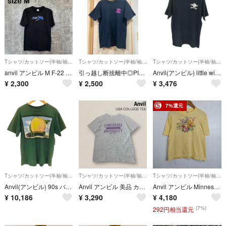
Tシャツ/カットソー(半袖/袖なし)
Tシャツ/カットソー(半袖/袖なし)
Tシャツ/カットソー(半袖/袖なし)
anvil アンビル M F-22 戦闘機 ミリタリー Tシャツ ブラック 黒 USA古着 エアフォース 空軍 飛行機 プリント
引っ越し断捨離中◎PIZZA OF DEATH RECORDS（ピザ・オブ・デス・レコーズ）Tシャツ
Anvil(アンビル) little wing プリントポケットTシャツ メンズ
¥
2,300
¥
2,500
¥
3,476
7%還元
Tシャツ/カットソー(半袖/袖なし)
Tシャツ/カットソー(半袖/袖なし)
Tシャツ/カットソー(半袖/袖なし)
Anvil(アンビル) 90s バンドプリント クルーネック 半袖 Tシャツ
Anvil アンビル 美品 カレッジTシャツ S~M 半袖 カットソー 2枚タグ 杢グレー VINTAGE ビンテージ USA古着
Anvil アンビル Minnesota 刺繍 花 フラワー USA製 コットン シングルステッチ 古着 VINTAGE イエロー系 M C693
¥
10,186
¥
3,290
¥
4,180
(7%)
292円相当還元